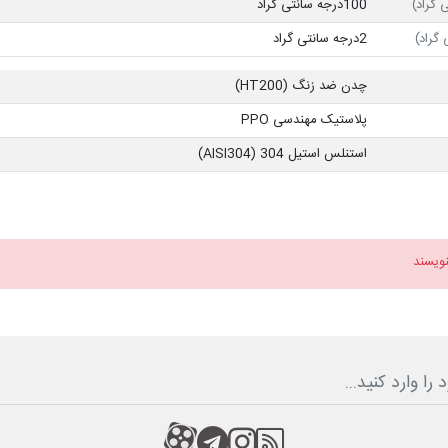
 گراد)
100درجه سانتی گراد
گراد)
2درجه سانتی گراد
چدن ضد زنگ (HT200)
پلاستیک مهندسی PPO
استنلس استیل 304 (AISI304)
نویسند
RSS
کانال آپارات
کانال تلگرام
کانال آپارات