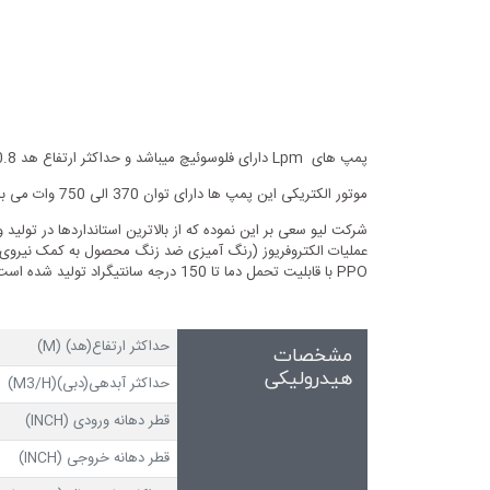
پمپ های Lpm دارای فلوسوئیچ میباشد و حداکثر ارتفاع هد 30.8 متر و حداکثر آبدهی 110 لیتر در دقیقه می باشند و دمای سیال قابل پمپاژ توسط این پمپ ها از 2 الی 110 درجه سانتیگراد می باشد.
موتور الکتریکی این پمپ ها دارای توان 370 الی 750 وات می باشد که با برق تکفاز کار می کند و دارای کلاس حرارتی F و کلاس حفاظت محیطی IP44 می باشند.
عملیات الکتروفریوز (رنگ آمیزی ضد زنگ محصول به کمک نیروی م
PPO با قابلیت تحمل دما تا 150 درجه سانتیگراد تولید شده است.
حداکثر ارتفاع(هد) (M)
مشخصات
هیدرولیکی
حداکثر آبدهی(دبی)(M3/H)
قطر دهانه ورودی (INCH)
قطر دهانه خروجی (INCH)