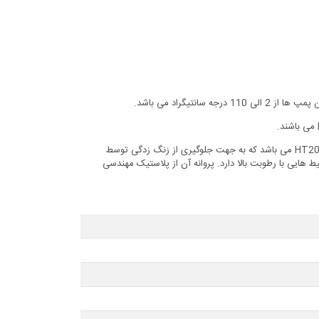
شرکت لیو سعی بر این نموده که از بالاترین استانداردها در تولید و جنس محصولات خود استفاده نماید، جنس بدنه پمپ های Lpm از چدن ضد زنگ HT200 می باشد که به جهت جلوگیری از زنگ زدگی توسط
ایی با رطوبت بالا دارد. پروانه آن از پلاستیک مهندسی