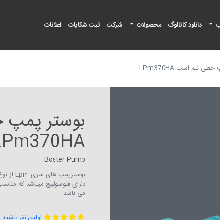
پ
دانلود کاتالوگ
محصولات
شرکت
ثبت شکایات
اعلانات
طی نیم اسب LPm370HA
بوستر پمپ 
LPm370HA
Boster Pump
دارای فلوسوئیچ میباشد که مناس
می باشد.
اولین نفر باشید 