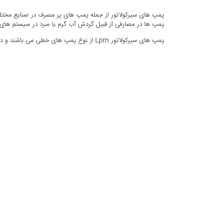
پمپ ها در مصارفی از قبیل گردش آب گرم یا سرد در سیستم های 
پمپ های سیرکولاتور Lpm از نوع پمپ های خطی می باشند و دارای اندازه لوله خروجی و ورودی یکسان می باشند و این اندازه از 1 الی 2.5 اینچ در مدل های مختلف می باشد.