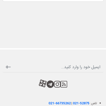
RSS
کانال آپارات
کانال تلگرام
کانال آپارات
تلفن:
021-52875
|
021-66735262