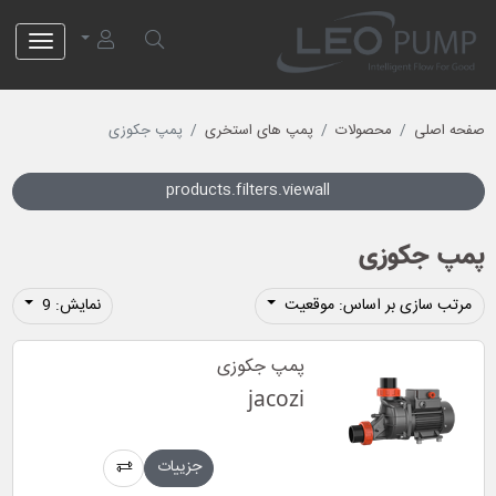
لئو پمپ
صفحه اصلی
محصولات
پمپ های استخری
پمپ جکوزی
products.filters.viewall
پمپ جکوزی
مرتب سازی بر اساس: موقعیت
نمایش: 9
پمپ جکوزی
jacozi
جزییات