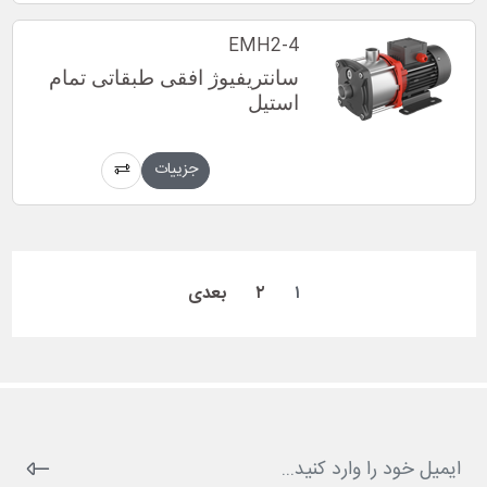
EMH2-4
سانتریفیوژ افقی طبقاتی تمام
استیل
جزییات
۱
۲
بعدی