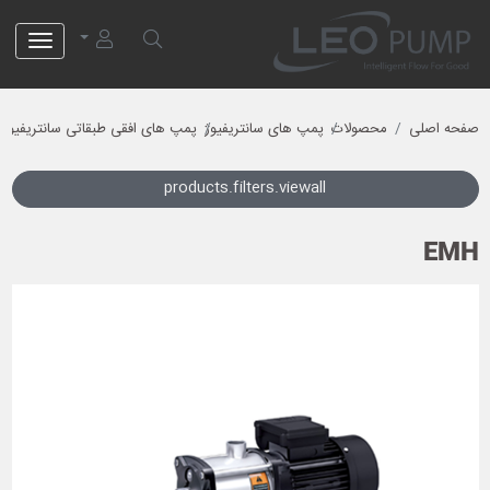
لئو پمپ
صفحه اصلی
محصولات
پمپ های سانتریفیوژ
پمپ های افقی طبقاتی سانتریفیوژ
products.filters.viewall
EMH