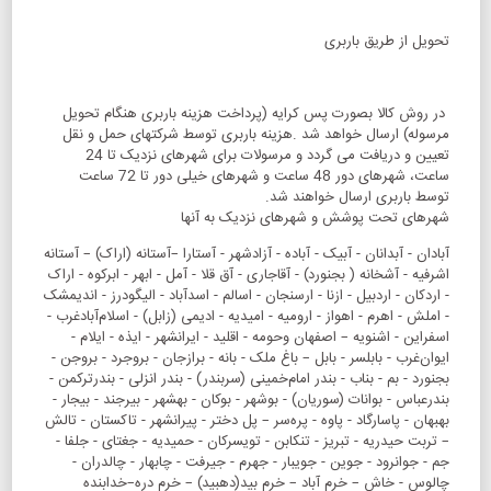
تحویل از طریق باربری
در روش کالا بصورت پس کرایه (پرداخت هزینه باربری هنگام تحویل
مرسوله) ارسال خواهد شد .هزینه باربری توسط شرکتهای حمل و نقل
تعیین و دریافت می گردد و مرسولات برای شهرهای نزدیک تا 24
ساعت، شهرهای دور 48 ساعت و شهرهای خیلی دور تا 72 ساعت
توسط باربری ارسال خواهند شد.
شهرهای تحت پوشش و شهرهای نزدیک به آنها
آبادان - آبدانان - آبیک - آباده - آزادشهر - آستارا –آستانه (اراک) – آستانه
اشرفیه - آشخانه ( بجنورد) - آقاجاری - آق قلا - آمل - ابهر - ابرکوه - اراک
- اردکان - اردبیل - ازنا - ارسنجان - اسالم - اسدآباد - الیگودرز - اندیمشک
- املش - اهرم - اهواز - ارومیه - امیدیه - ادیمی (زابل) - اسلام‌آبادغرب -
اسفراین - اشنویه – اصفهان وحومه - اقلید - ایرانشهر - ایذه - ایلام -
ایوان‌غرب - بابلسر - بابل – باغ ملک - بانه - برازجان - بروجرد - بروجن -
بجنورد - بم - بناب - بندر امام‌خمینی (سربندر) - بندر انزلی - بندرترکمن -
بندرعباس - بوانات (سوریان) - بوشهر - بوکان - بهشهر - بیرجند - بیجار -
بهبهان - پاسارگاد - پاوه - پره‌سر – پل دختر - پیرانشهر - تاکستان - تالش
– تربت حیدریه - تبریز - تنکابن - تویسرکان - حمیدیه - جغتای - جلفا -
جم - جوانرود - جوین - جویبار - جهرم - جیرفت - چابهار‌‌‌ - چالدران -
چالوس - خاش – خرم آباد – خرم بید(دهبید) – خرم دره–خدابنده