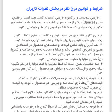
شرایط و قوانین درج نظر در بخش نظرات کاربران
۱. فارسی بنویسید و از کیبورد فارسی استفاده کنید. بهتر است از فضای
خالی (Space) بیش از حد معمول، کشیدن حروف یا کلمات، استفاده‌ی
مکرر از یک حرف یا کلمه، شکلک و اموجی در متن خودداری کنید.
۲. برای نظر یا نقد و بررسی خود عنوانی متناسب با متن انتخاب کنید.
یک عنوان خوب کاربران را برای خواندن نظر شما ترغیب خواهد کرد.
۳. نقد کاربران باید شامل قوت‌ها و ضعف‌های محصول در استفاده‌ی
عملی و تجربه‌ی شخصی باشد و مزایا و معایب به‌صورت خلاصه و تیتروار
در محل تعیین‌شده درج شود. لازم است تا حد ممکن از مبالغه و
بزرگ‌نمایی مزایا یا معایب محصول خودداری کنید.
۴. نقد مناسب، نقدی است که فقط معایب یا فقط مزایا را در نظر نگیرد؛
بلکه به‌طور واقع‌بینانه معایب و مزایای هر محصول را در کنار هم بررسی
کند.
۵. با توجه به تفاوت در سطح محصولات مختلف و تفاوت عمده در
قیمت‌های آن‌ها، لازم است نقد و بررسی هر محصول با توجه به قیمت
آن صورت گیرد؛ نه به‌صورت مطلق.
۶. جهت احترام‌گذاشتن به وقت بازدیدکنندگان سایت، لازم است هنگام
نوشتن نقد، مطالب غیرضروری را حذف کرده و فقط مطالب ضروری و
مفید را در نقدتان لحاظ کنید.
۷. با توجه به ساختار بخش نظرات، از سوال‌کردن یا درخواست راهنمایی
در این بخش خودداری کرده و سوال یا درخواست راهنمایی خود را در