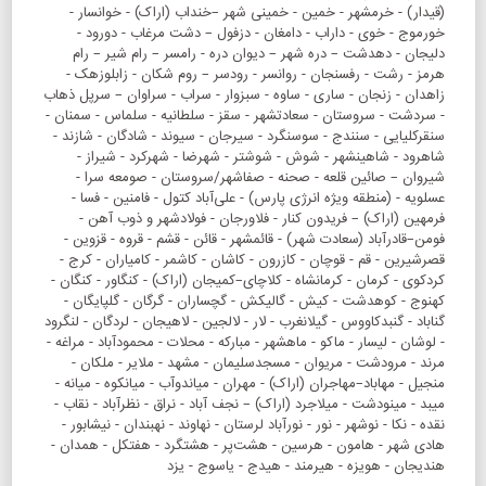
(قیدار) - خرمشهر - خمین - خمینی شهر –خنداب (اراک) - خوانسار -
خورموج - خوی - داراب - دامغان - دزفول – دشت مرغاب - دورود -
دلیجان - دهدشت – دره شهر – دیوان دره - رامسر – رام شیر – رام
هرمز - رشت - رفسنجان - روانسر - رودسر – روم شکان - زابلوزهک -
زاهدان - زنجان - ساری - ساوه - سبزوار - سراب - سراوان – سرپل ذهاب
- سردشت - سروستان - سعادتشهر - سقز - سلطانیه - سلماس - سمنان -
سنقرکلیایی - سنندج - سوسنگرد - سیرجان - سیوند - شادگان - شازند -
شاهرود - شاهینشهر - شوش - شوشتر - شهرضا - شهرکرد - شیراز -
شیروان – صائین قلعه - صحنه - صفاشهر/سروستان - صومعه سرا -
عسلویه - (منطقه ویژه انرژی پارس) - علی‌آباد کتول - فامنین - فسا -
فرمهین (اراک) – فریدون کنار - فلاورجان - فولادشهر و ذوب آهن -
فومن–قادرآباد (سعادت شهر) - قائمشهر - قائن - قشم - قروه - قزوین -
قصرشیرین - قم - قوچان - کازرون - کاشان - کاشمر - کامیاران - کرج -
کردکوی - کرمان - کرمانشاه - کلاچای–کمیجان (اراک) - کنگاور - کنگان -
کهنوج - کوهدشت - کیش - گالیکش - گچساران - گرگان - گلپایگان -
گناباد - گنبدکاووس - گیلانغرب - لار - لالجین - لاهیجان - لردگان - لنگرود
- لوشان - لیسار - ماکو - ماهشهر - مبارکه - محلات - محمودآباد - مراغه -
مرند - مرودشت - مریوان - مسجدسلیمان - مشهد - ملایر - ملکان -
منجیل - مهاباد–مهاجران (اراک) - مهران - میاندوآب - میانکوه - میانه -
میبد - مینودشت - میلاجرد (اراک) – نجف آباد - نراق - نظرآباد - نقاب -
نقده - نکا - نوشهر - نور - نورآباد لرستان - نهاوند - نهبندان - نیشابور -
هادی شهر - هامون - هرسین - هشت‌پر - هشتگرد - هفتکل - همدان -
هندیجان - هویزه - هیرمند - هیدج - یاسوج - یزد