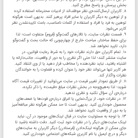
بخش پرسش و پاسخ مطرح کنید.
۸. کاربران ارسال‌کننده‌ی نظر موظف‌اند از ادبیات محترمانه استفاده کرده
و از توهین به دیگر کاربران یا سایر افراد پرهیز کنند. بدیهی است هرگونه
توهین به فرد یا افراد و استفاده از کلمات نامناسب، باعث تاییدنشدن نظر
کاربر می‌شود.
۹. قسمت نظرات سایت، با تالارهای گفت‌وگو (فروم) متفاوت است؛ لذا
برای حفظ ساختار، مباحث خارج از چهارچوبی که حالت بحث و گفت‌وگو
دارد، تایید نخواهد شد.
۱۰. تمام کاربران حق دارند نظرات خود را به شرط رعایت قوانین، در
سایت منتشر کنند؛ لذا حتی اگر نظری را به دور از واقعیت، جانب‌دارانه یا
اشتباه یافتید، نباید نظردهنده را مخاطب قرار دهید یا از وی انتقاد کنید.
هر کاربر تنها می‌تواند نظر خود را عنوان کرده و قضاوت را به خوانندگان
نظرات واگذار کند.
۱۱. از طریق نمودار تغییر قیمت در سایت می‌توانید از تغییرات قیمت آگاه
شوید؛ لذا به‌هیچ‌وجه در بخش نظرات مبلغ «قیمت» را ذکر نکرده،
درباره‌ی آن سؤال نکنید و نظری ندهید.
۱۲. در نظرات خود، از بزرگ‌نمایی یا اغراق درباره‌ی قوت‌ها یا ضعف‌های
محصول خودداری کنید. بدیهی است تا حد ممکن هرگونه نظر مبالغه‌آمیز
یا به دور از واقعیت تایید نخواهد شد.
۱۳. با توجه به مسئولیت سایت در قبال لینک‌های موجود در آن، نباید
لینک سایت‌های دیگر را در نظرات خود ثبت کنید. دقت داشته باشید تا
جای ممکن از هرگونه لینک‌دادن (فرستادن) دیگر کاربران به سایت‌های
دیگر و درج ایمیل یا نام کاربری شبکه‌های اجتماعی خودداری کنید.