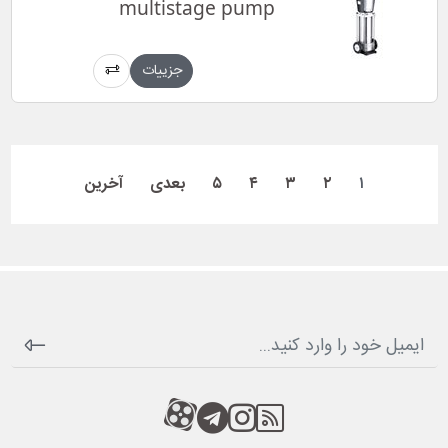
multistage pump
جزییات
۱
۲
۳
۴
۵
بعدی
آخرین
RSS
کانال آپارات
کانال تلگرام
کانال آپارات