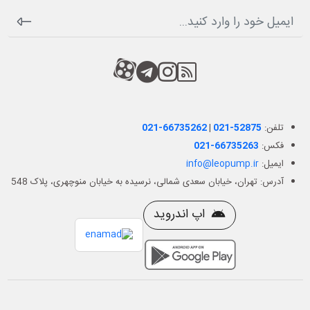
RSS
کانال آپارات
کانال تلگرام
کانال آپارات
تلفن:
021-52875
|
021-66735262
فکس:
021-66735263
ایمیل:
info@leopump.ir
آدرس: تهران، خیابان سعدی شمالی، نرسیده به خیابان منوچهری، پلاک 548
اپ اندروید