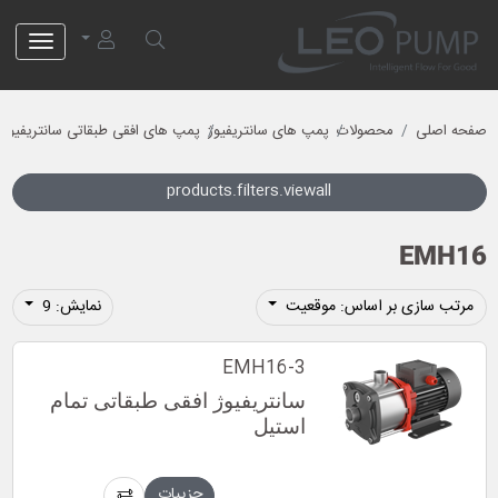
لئو پمپ
صفحه اصلی
محصولات
پمپ های سانتریفیوژ
پمپ های افقی طبقاتی سانتریفیوژ
products.filters.viewall
EMH16
مرتب سازی بر اساس: موقعیت
نمایش: 9
EMH16-3
سانتریفیوژ افقی طبقاتی تمام
استیل
جزییات