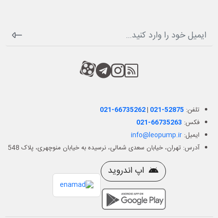
RSS
کانال آپارات
کانال تلگرام
کانال آپارات
تلفن:
021-52875
|
021-66735262
فکس:
021-66735263
ایمیل:
info@leopump.ir
آدرس: تهران، خیابان سعدی شمالی، نرسیده به خیابان منوچهری، پلاک 548
اپ اندروید