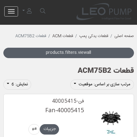
لئو پمپ
صفحه اصلی
قطعات یدکی پمپ
قطعات ACM
قطعات ACM75B2
products.filters.viewall
قطعات ACM75B2
مرتب سازی بر اساس: موقعیت
نمایش: 6
فن-40005415
Fan-40005415
جزییات