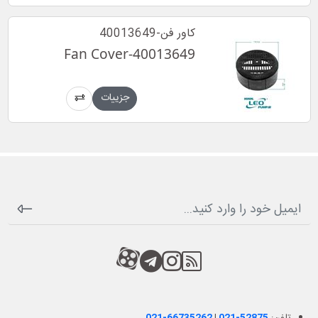
کاور فن-40013649
Fan Cover-40013649
جزییات
RSS
کانال آپارات
کانال تلگرام
کانال آپارات