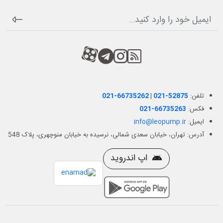
RSS
کانال آپارات
کانال تلگرام
کانال آپارات
تلفن:
021-52875
|
021-66735262
فکس:
021-66735263
ایمیل:
info@leopump.ir
آدرس: تهران، خیابان سعدی شمالی، نرسیده به خیابان منوچهری، پلاک 548
اپ اندروید