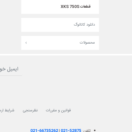
قطعات XKS 750S
دانلود کاتالوگ
محصولات
قوانین و مقررات
نظرسنجی
شرایط ارس
تلفن:
021-52875
|
021-66735262