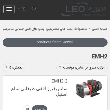
لئو پمپ
صفحه اصلی
محصولات
پمپ های سانتریفیوژ
پمپ های افقی طبقاتی سانتریفیوژ
products.filters.viewall
EMH2
مرتب سازی بر اساس: موقعیت
نمایش: 9
EMH2-2
سانتریفیوژ افقی طبقاتی تمام
استیل
جزییات