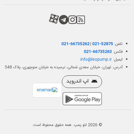
RSS
کانال آپارات
کانال تلگرام
کانال آپارات
تلفن:
021-52875
|
021-66735262
فکس:
021-66735263
ایمیل:
info@leopump.ir
آدرس: تهران، خیابان سعدی شمالی، نرسیده به خیابان منوچهری، پلاک 548
اپ اندروید
© 2026 لئو پمپ. همه حقوق محفوظ است.