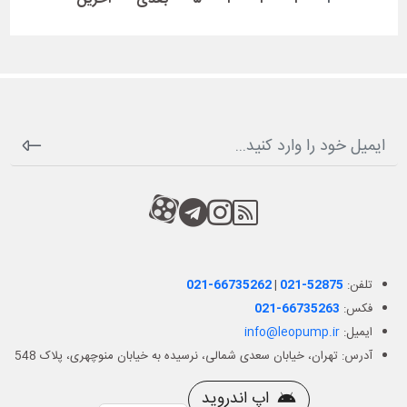
RSS
کانال آپارات
کانال تلگرام
کانال آپارات
تلفن:
021-52875
|
021-66735262
فکس:
021-66735263
ایمیل:
info@leopump.ir
آدرس: تهران، خیابان سعدی شمالی، نرسیده به خیابان منوچهری، پلاک 548
اپ اندروید