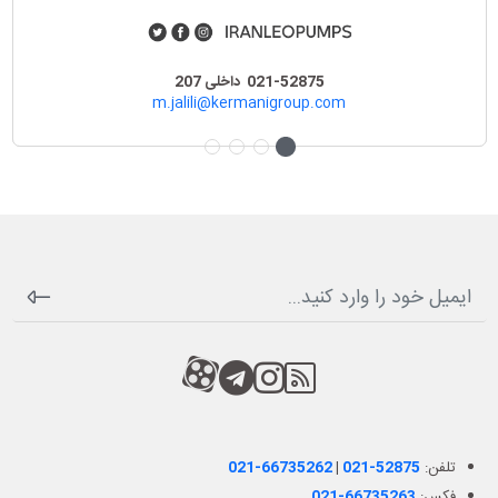
021-52875 داخلی 205
021-52875 داخلی 207
a.hosseini1@kermanigroup.com
m.jalili@kermanigroup.com
RSS
کانال آپارات
کانال تلگرام
کانال آپارات
تلفن:
021-52875
|
021-66735262
فکس:
021-66735263