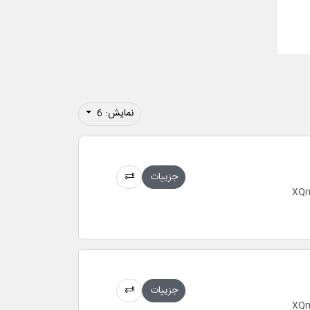
نمایش: 6
جزییات
جزییات