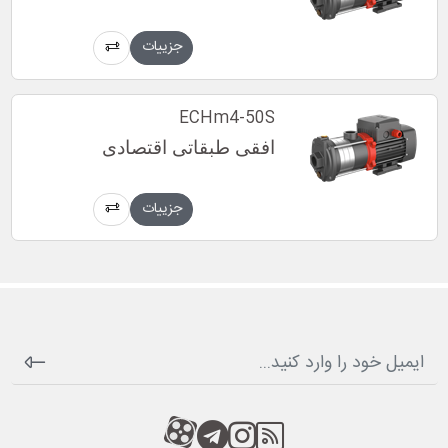
جزییات
ECHm4-50S
افقی طبقاتی اقتصادی
جزییات
RSS
کانال آپارات
کانال تلگرام
کانال آپارات