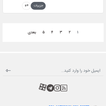
جزییات
۱
۲
۳
۴
۵
بعدی
RSS
کانال آپارات
کانال تلگرام
کانال آپارات