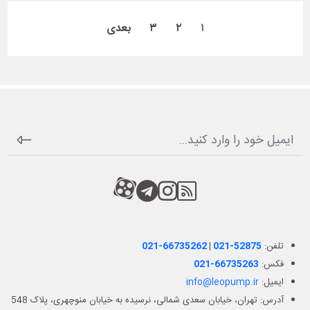
۱
۲
۳
بعدی
RSS
کانال آپارات
کانال تلگرام
کانال آپارات
تلفن:
021-52875
|
021-66735262
فکس:
021-66735263
ایمیل:
info@leopump.ir
آدرس: تهران، خیابان سعدی شمالی، نرسیده به خیابان منوچهری، پلاک 548