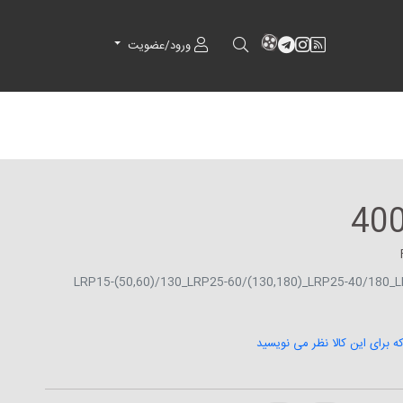
RSS
کانال آپارات
کانال تلگرام
کانال آپارات
ورود/عضویت
فاده در پمپ های LRP15-(50,60)/130_LRP25-60/(130,180)_LRP25-40/180_LRP32-
که برای این کالا نظر می نویسید