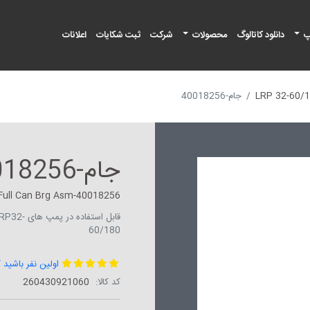
پ
دانلود کاتالوگ
محصولات
شرکت
ثبت شکایات
اعلانات
جام-40018256
جام-40018256
Full Can Brg Asm-40018256
قابل است
60/180
اولین نفر باشید 
کد کالا:
‎260430921060