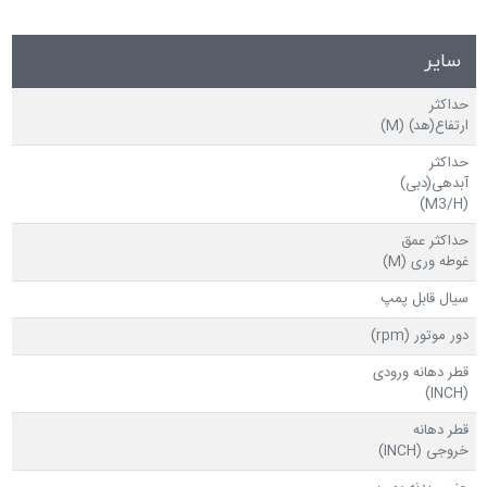
سایر
حداکثر
ارتفاع(هد) (M)
حداکثر
آبدهی(دبی)
(M3/H)
حداکثر عمق
غوطه وری (M)
سیال قابل پمپ
دور موتور (rpm)
قطر دهانه ورودی
(INCH)
قطر دهانه
خروجی (INCH)