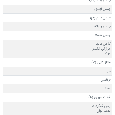
جنس بدنه پمپ
جنس آبندی
جنس سیم پیج
جنس پروانه
جنس شفت
کلاس عایق
حرارتی الکترو
موتور
ولتاژ کاری (V)
فاز
فرکانس
صدا
شدت جریان (A)
زمان کارکرد در
نصف توان