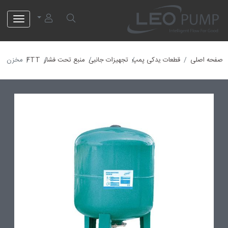
لئو پمپ
صفحه اصلی
قطعات یدکی پمپ
تجهیزات جانبی
منبع تحت فشار
FTT
مخزن (80FTT)