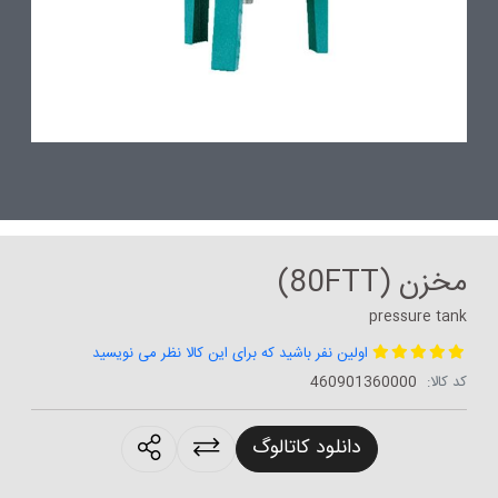
مخزن (80FTT)
pressure tank
اولین نفر باشید که برای این کالا نظر می نویسید
کد کالا:
460901360000
roducts.sharing
دانلود کاتالوگ