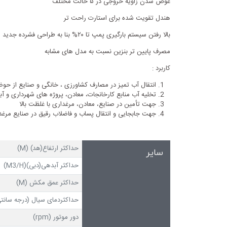
عوض شدن زاویه خروجی در ۵ حالت مختلف
هندل تقویت شده برای استارت راحت تر
بالا رفتن سیستم بارگیری پمپ تا ۲۰% بنا به طراحی فشرده جدید
مصرف پایین تر بنزین نسبت به مدل های مشابه
کاربرد :
انتقال آب تمیز در مصارف کشاورزی ، خانگی و صنایع از حوضچ
تخلیه آب منابع کارخانجات، معادن، پروژه های شهرداری و آب
جهت تأمین در صنایع، معادن، مرغداری با غلظت بالا
جهت جابجایی و انتقال پساب و فاضلاب رقیق در صنایع مرغدا
حداکثر ارتفاع(هد) (M)
سایر
حداکثر آبدهی(دبی)(M3/H)
حداکثر عمق مکش (M)
حداکثردمای سیال (درجه سانتی
دور موتور (rpm)