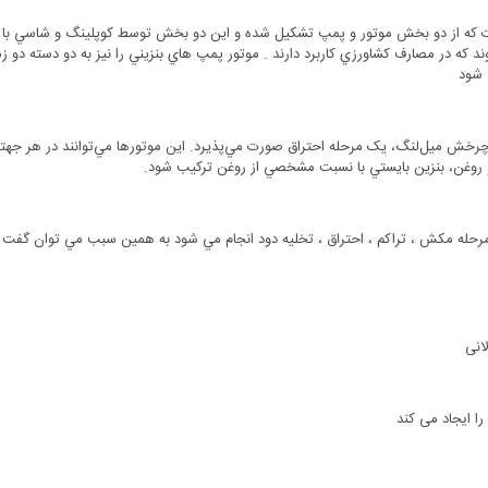
ال انواع سیالات که از دو بخش موتور و پمپ تشکيل شده و اين دو بخش توسط کوپلينگ و شاسي ب
د که در مصارف کشاورزي کاربرد دارند . موتور پمپ هاي بنزيني را نيز به دو دسته دو زم
ي شود
 چرخش ميل‌لنگ، يک مرحله احتراق صورت مي‌پذيرد. اين موتورها مي‌توانند در هر جهتي 
 و روغن، بنزين بايستي با نسبت مشخصي از روغن ترکيب شود.
ر مرحله مکش ، تراکم ، احتراق ، تخليه دود انجام مي شود به همين سبب مي توان گفت کا
انی
را ایجاد می کند