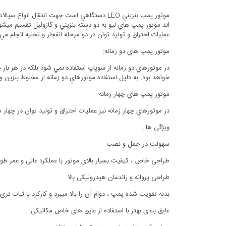
موتور پمپ بنزيني LEO دستگاهي است جهت انتق
اند.موتور پمپ هاي ليو به دو دسته بنزيني و گازوئيل تقسيم ميشون
عمليات احتراق و توليد توان در دو مرحله انفجار و تخليه انجام م
موتور پمپ هاي دو زمانه:
در موتورهاي دو زمانه از سوپاپ استفاده نمي شود بلکه در هر بار
خواهد بود. به دليل استفاده موتورهاي دو زمانه از مخلوط بنزين
موتور پمپ هاي چهار زمانه:
در موتورهاي چهار زمانه نيز عمليات احتراق و توليد توان در چها
ویژگی ها :
سهولت در حمل و نصب
طراحی خاص ، کیفیت بسیار بالای موتور با عملکرد عالی و عمر طول
طراحی پروانه و راندمان هیدرولیکی بالا
بدنه تقویت شده پمپ ، دوام آن را بالا میبرد و کارکرد با ثبات تری 
عایق بندی بهتر با استفاده از عایق های خاص مکانیکی