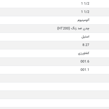
1/2 1
1/2 1
آلومینیوم
چدن ضد زنگ (HT200)
استیل
8.27
کشاورزی
001.6
001.1