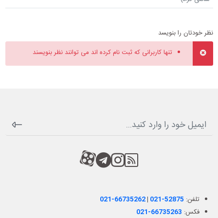
نظر خودتان را بنویسد
تنها کاربرانی که ثبت نام کرده اند می توانند نظر بنویسند
RSS
کانال آپارات
کانال تلگرام
کانال آپارات
تلفن:
021-52875
|
021-66735262
فکس:
021-66735263