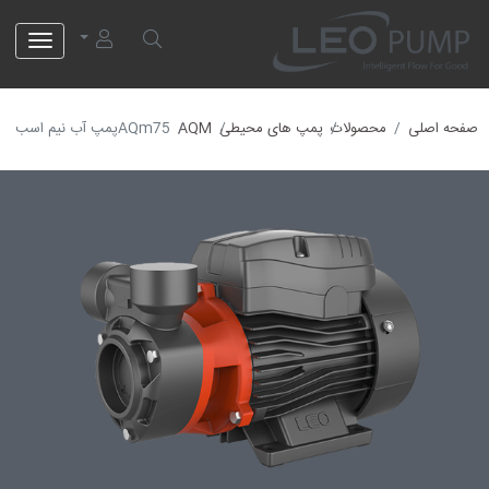
لئو پمپ
صفحه اصلی
محصولات
پمپ های محیطی
AQM
AQm75پمپ آب نیم اسب خانگی ورودی بغل