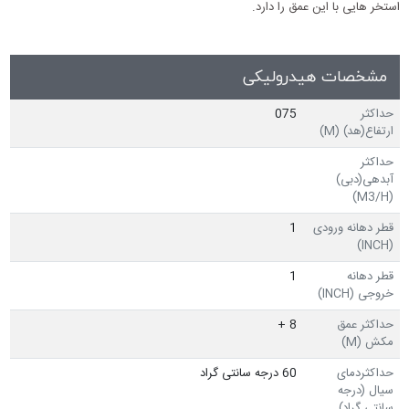
استخر هایی با این عمق را دارد.
مشخصات هیدرولیکی
حداکثر
075
ارتفاع(هد) (M)
حداکثر
آبدهی(دبی)
(M3/H)
قطر دهانه ورودی
1
(INCH)
قطر دهانه
1
خروجی (INCH)
حداکثر عمق
8 +
مکش (M)
حداکثردمای
60 درجه سانتی گراد
سیال (درجه
سانتی گراد)