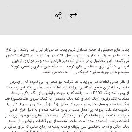
products.sharing
پمپ های محیطی از جمله متداول ترین پمپ ها دربازار ایران می باشند. این نوع
پمپ ها در صورتی که دارای ورودی از بغل باشند در برند لیو با نام AQm مشخص
می گردند. این محصول برای انتقال آب تمیز طراحی شده و در مواردی از قبیل
آبرسانی خانگی برای ساختمان های کوچک، سیستم های آبیاری پاششی کوچک،
سیستم های تهویه مطبوع کوچک و ... استفاده می شوند.
از نظر جنس قطعات در این پمپ ها شرکت لیو سعی بر این نموده که از بهترین
متریال با بالاترین سطح استاندارد روز دنیا استفاده نماید، جنس بدنه این پمپ ها
از چدن ضد زنگ HT200 می باشد که به جهت جلوگیری از زنگ زدگی توسط
عملیات الکتروفریوز (رنگ آمیزی ضد زنگ محصول به کمک نیروی مغناطیسی) ضد
زنگ شده اند و مقاومت بسیار خوبی در مقابل زنگ زدگی حتی در محیط هایی با
رطوبت بالا دارد، پروانه این مدل پمپ از برنج ساخته شده و به دلیل نوع خاص
پروانه و بدنه پمپ و فاصله کم آنها از یکدیگر، در قسمت داخلی و دو طرف پروانه از
قطعات برنجی استفاده شده است، علت استفاده از این قطعات جلوگیری از تجمع
زنگ زدگی و ذرات ناخالصی بین پروانه و بدنه پمپ در زمان هایی که برای مدتی از