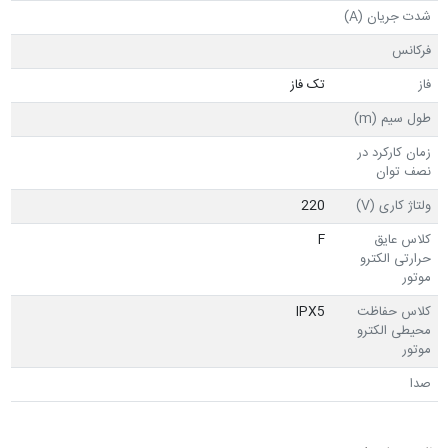
شدت جریان (A)
فرکانس
فاز
تک فاز
طول سیم (m)
زمان کارکرد در
نصف توان
ولتاژ کاری (V)
220
کلاس عایق
F
حرارتی الکترو
موتور
کلاس حفاظت
IPX5
محیطی الکترو
موتور
صدا