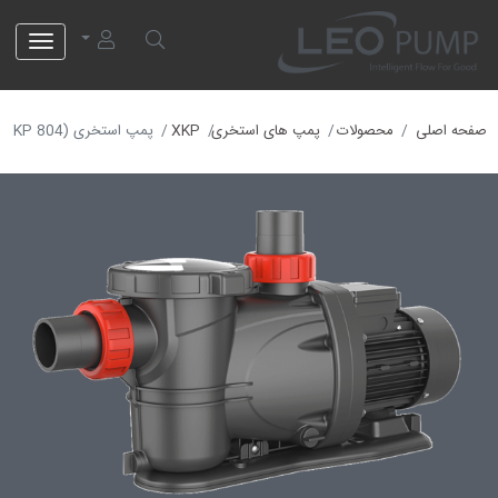
لئو پمپ
صفحه اصلی
محصولات
پمپ های استخری
XKP
پمپ استخری (XKP 804)