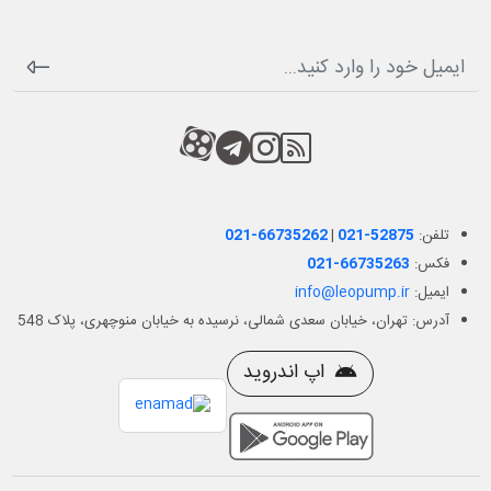
RSS
کانال آپارات
کانال تلگرام
کانال آپارات
تلفن:
021-52875
|
021-66735262
فکس:
021-66735263
ایمیل:
info@leopump.ir
آدرس: تهران، خیابان سعدی شمالی، نرسیده به خیابان منوچهری، پلاک 548
اپ اندروید