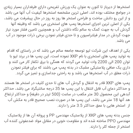
استخرها از دیرباز تا کنون به عنوان یک ورزش تفریحی دارای طرفداران بسیار زیادی
در جوامع مختلف بوده اند، اصلی ترین مشخصه استخرها کیفیت آب آنها می باشد
و از این رو دانش ساخت و طراحی استخر ها روز به روز در حال پیشرفت می باشد،
یکی از اصلی ترین اجزای استخرها پمپ های استخری می باشد که وظیفه آنها
گردش آب به جهت کمک به سالم نگاه داشتن آب و همچنین تامین فشار مورد نیاز
جهت گردش در مدار فیلتراسیون و تا حدی فیلتر نمودن برخی ذرات موجود در آب
می باشد.
یکی از اهداف این شرکت لیو توسعه جامعه سالم می باشد که در راستای که اقدام
به تولید پمپ های استخری با نام XKP نموده است، این پمپ ها در برند لیو با
توان 200 الی 2200 وات تولید می گردند که همگی با برق تکفاز کار می کنند و
داری یک صافی پلاستیکی مشبک در بدنه پمپ می باشند که برای فیلتر نمودن
ذرات معلق در آب استخرها می باشد و به راحتی جداسازی و تمیز می گردد.
پمپ های XKP قادر به انتقال و گردش آب های تا حدی کثیف در استخر ها هستند
و حداکثر دمای آب قابل انتقال با این پمپ ها 35 درجه سانتیگراد می باشد، حداکثر
آبدهی این محصول 30 متر مکعب در ساعت (500 لیتر در دقیقه) و حداکثر ارتفاع
هد آنها 18 متر می باشد، این پمپ ها در صورت نصب صحیح قادر به مکش آب
از استخر هایی با عمق حداکثر 3.5 متر را دارند.
جنس بدنه پمپ های XKP از پلاستیک مهندسی PP و پروانه آن ها از پلاستیک
مهندسی PPO ساخته شده اند و مقاومت خوبی در مقابل مواد ضدعفونی کننده آب
استخر از جمله کلر را دارند.