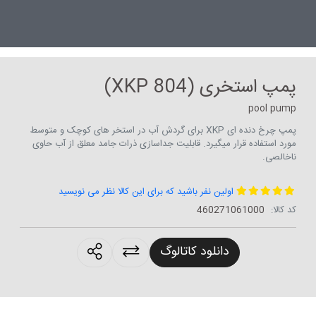
پمپ استخری (XKP 804)
pool pump
پمپ چرخ دنده ای XKP برای گردش آب در استخر های کوچک و متوسط
مورد استفاده قرار میگیرد. قابلیت جداسازی ذرات جامد معلق از آب حاوی
ناخالصی.
اولین نفر باشید که برای این کالا نظر می نویسید
کد کالا:
460271061000
roducts.sharing
دانلود کاتالوگ