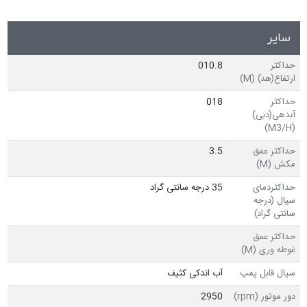
سایر
حداکثر
010.8
ارتفاع(هد) (M)
حداکثر
018
آبدهی(دبی)
(M3/H)
حداکثر عمق
3.5
مکش (M)
حداکثردمای
35 درجه سانتی گراد
سیال (درجه
سانتی گراد)
حداکثر عمق
غوطه وری (M)
سیال قابل پمپ
آب اندکی کثیف
دور موتور (rpm)
2950