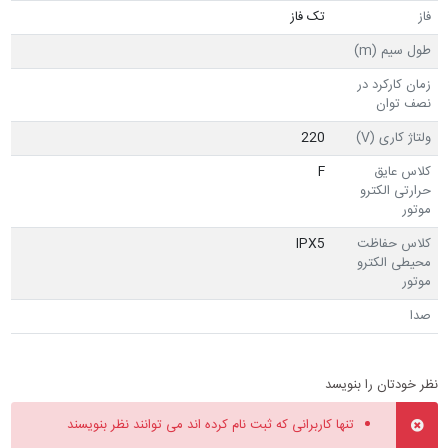
فاز
تک فاز
طول سیم (m)
زمان کارکرد در
نصف توان
ولتاژ کاری (V)
220
کلاس عایق
F
حرارتی الکترو
موتور
کلاس حفاظت
IPX5
محیطی الکترو
موتور
صدا
نظر خودتان را بنویسد
تنها کاربرانی که ثبت نام کرده اند می توانند نظر بنویسند