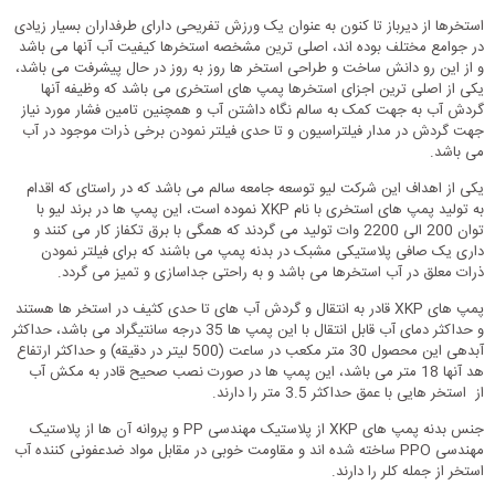
استخرها از دیرباز تا کنون به عنوان یک ورزش تفریحی دارای طرفداران بسیار زیادی
در جوامع مختلف بوده اند، اصلی ترین مشخصه استخرها کیفیت آب آنها می باشد
و از این رو دانش ساخت و طراحی استخر ها روز به روز در حال پیشرفت می باشد،
یکی از اصلی ترین اجزای استخرها پمپ های استخری می باشد که وظیفه آنها
گردش آب به جهت کمک به سالم نگاه داشتن آب و همچنین تامین فشار مورد نیاز
جهت گردش در مدار فیلتراسیون و تا حدی فیلتر نمودن برخی ذرات موجود در آب
می باشد.
یکی از اهداف این شرکت لیو توسعه جامعه سالم می باشد که در راستای که اقدام
به تولید پمپ های استخری با نام XKP نموده است، این پمپ ها در برند لیو با
توان 200 الی 2200 وات تولید می گردند که همگی با برق تکفاز کار می کنند و
داری یک صافی پلاستیکی مشبک در بدنه پمپ می باشند که برای فیلتر نمودن
ذرات معلق در آب استخرها می باشد و به راحتی جداسازی و تمیز می گردد.
پمپ های XKP قادر به انتقال و گردش آب های تا حدی کثیف در استخر ها هستند
و حداکثر دمای آب قابل انتقال با این پمپ ها 35 درجه سانتیگراد می باشد، حداکثر
آبدهی این محصول 30 متر مکعب در ساعت (500 لیتر در دقیقه) و حداکثر ارتفاع
هد آنها 18 متر می باشد، این پمپ ها در صورت نصب صحیح قادر به مکش آب
از استخر هایی با عمق حداکثر 3.5 متر را دارند.
جنس بدنه پمپ های XKP از پلاستیک مهندسی PP و پروانه آن ها از پلاستیک
مهندسی PPO ساخته شده اند و مقاومت خوبی در مقابل مواد ضدعفونی کننده آب
استخر از جمله کلر را دارند.