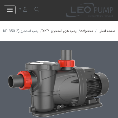
لئو پمپ
صفحه اصلی
محصولات
پمپ های استخری
XKP
پمپ استخری(XKP 350-2)