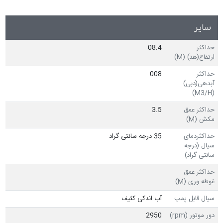
سایر
حداکثر
08.4
ارتفاع(هد) (M)
حداکثر
008
آبدهی(دبی)
(M3/H)
حداکثر عمق
3.5
مکش (M)
حداکثردمای
35 درجه سانتی گراد
سیال (درجه
سانتی گراد)
حداکثر عمق
غوطه وری (M)
سیال قابل پمپ
آب اندکی کثیف
دور موتور (rpm)
2950