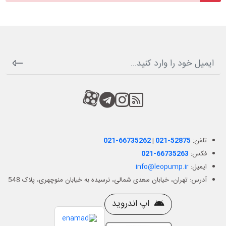
RSS
کانال آپارات
کانال تلگرام
کانال آپارات
تلفن:
021-52875
|
021-66735262
فکس:
021-66735263
ایمیل:
info@leopump.ir
آدرس: تهران، خیابان سعدی شمالی، نرسیده به خیابان منوچهری، پلاک 548
اپ اندروید