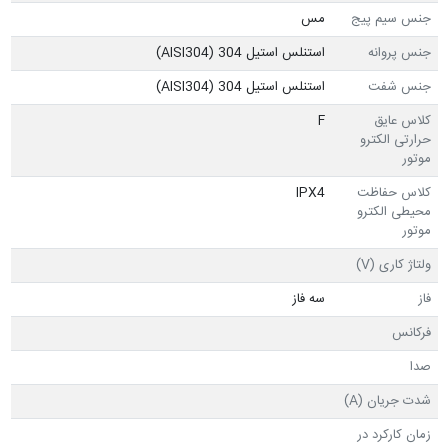
جنس سیم پیج
مس
جنس پروانه
استنلس استیل 304 (AISI304)
جنس شفت
استنلس استیل 304 (AISI304)
کلاس عایق
F
حرارتی الکترو
موتور
کلاس حفاظت
IPX4
محیطی الکترو
موتور
ولتاژ کاری (V)
فاز
سه فاز
فرکانس
صدا
شدت جریان (A)
زمان کارکرد در