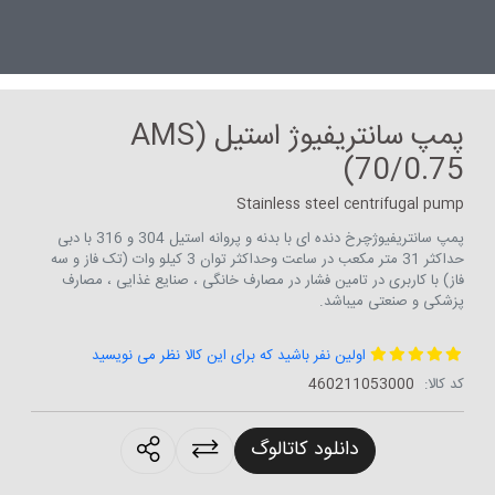
پمپ سانتریفیوژ استیل (AMS
70/0.75)
Stainless steel centrifugal pump
پمپ سانتریفیوژچرخ دنده ای با بدنه و پروانه استیل 304 و 316 با دبی
حداکثر 31 متر مکعب در ساعت وحداکثر توان 3 کیلو وات (تک فاز و سه
فاز) با کاربری در تامین فشار در مصارف خانگی ، صنایع غذایی ، مصارف
پزشکی و صنعتی میباشد.
اولین نفر باشید که برای این کالا نظر می نویسید
کد کالا:
460211053000
roducts.sharing
دانلود کاتالوگ