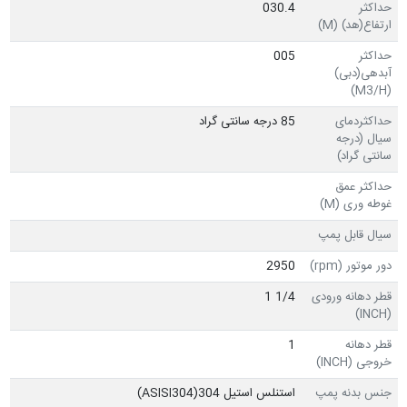
حداکثر
030.4
ارتفاع(هد) (M)
حداکثر
005
آبدهی(دبی)
(M3/H)
حداکثردمای
85 درجه سانتی گراد
سیال (درجه
سانتی گراد)
حداکثر عمق
غوطه وری (M)
سیال قابل پمپ
دور موتور (rpm)
2950
قطر دهانه ورودی
1/4 1
(INCH)
قطر دهانه
1
خروجی (INCH)
جنس بدنه پمپ
استنلس استیل ASISI304)304)