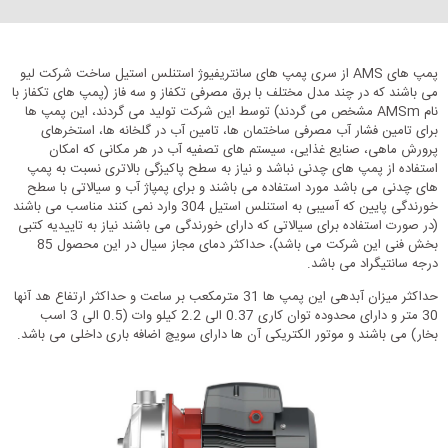
پمپ های AMS از سری پمپ های سانتریفیوژ استنلس استیل ساخت شرکت لیو
می باشند که در چند مدل مختلف با برق مصرفی تکفاز و سه فاز (پمپ های تکفاز با
نام AMSm مشخص می گردند) توسط این شرکت تولید می گردند، این پمپ ها
برای تامین فشار آب مصرفی ساختمان ها، تامین آب در گلخانه ها، استخرهای
پرورش ماهی، صنایع غذایی، سیستم های تصفیه آب در هر مکانی که امکان
استفاده از پمپ های چدنی نباشد و نیاز به سطح پاکیزگی بالاتری نسبت به پمپ
های چدنی می باشد مورد استفاده می باشند و برای پمپاژ آب و سیالاتی با سطح
خورندگی پایین که آسیبی به استنلس استیل 304 وارد نمی کنند مناسب می باشند
(در صورت استفاده برای سیالاتی که دارای خورندگی می باشند نیاز به تاییدیه کتبی
بخش فنی این شرکت می باشد)، حداکثر دمای مجاز سیال در این محصول 85
درجه سانتیگراد می باشد.
حداکثر میزان آبدهی این پمپ ها 31 مترمکعب بر ساعت و حداکثر ارتفاع هد آنها
30 متر و دارای محدوده توان کاری 0.37 الی 2.2 کیلو وات (0.5 الی 3 اسب
بخار) می باشند و موتور الکتریکی آن ها دارای سویچ اضافه باری داخلی می باشد.