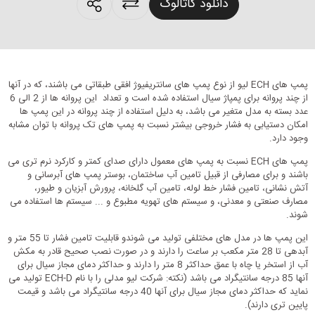
roducts.sharing
دانلود کاتالوگ
پمپ های ECH لیو از نوع پمپ های سانتریفیوژ افقی طبقاتی می باشند، که در آنها
از چند پروانه برای پمپاژ سیال استفاده شده است و تعداد این پروانه ها از 2 الی 6
عدد بسته به مدل متغیر می باشد، به دلیل استفاده از چند پروانه در این پمپ ها
امکان دستیابی به فشار خروجی بیشتر نسبت به پمپ های تک پروانه با توان مشابه
وجود دارد.
پمپ های ECH نسبت به پمپ های معمول دارای صدای کمتر و کارکرد نرم تری می
باشند و برای مصارفی از قبیل تامین آب ساختمان، بوستر پمپ های آبرسانی و
آتش نشانی، تامین فشار خط لوله، تامین آب گلخانه، پرورش آبزیان و طیور،
مصارف صنعتی و معدنی، و سیستم های تهویه مطبوع و ... سیستم ها استفاده می
شوند.
این پمپ ها در مدل های مختلفی تولید می شوندو قابلیت تامین فشار تا 55 متر و
آبدهی تا 28 متر مکعب بر ساعت را دارند و در صورت نصب صحیح قادر به مکش
آب از استخر یا چاه با عمق حداکثر 8 متر را دارند و حداکثر دمای مجاز سیال برای
آنها 85 درجه سانتیگراد می باشد (نکته: شرکت لیو مدلی را با نام ECH-D تولید می
نماید که حداکثر دمای مجاز سیال برای آنها 40 درجه سانتیگراد می باشد و قیمت
پایین تری دارند).