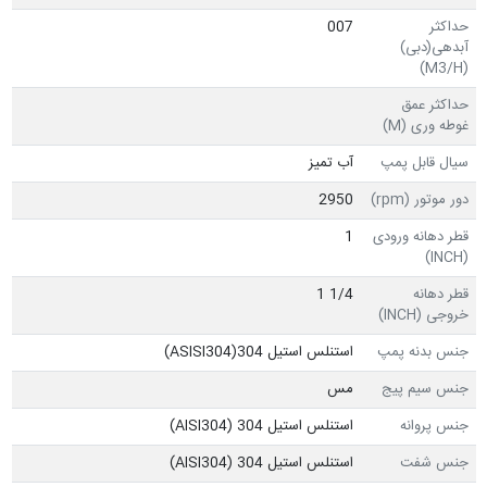
حداکثر
007
آبدهی(دبی)
(M3/H)
حداکثر عمق
غوطه وری (M)
سیال قابل پمپ
آب تمیز
دور موتور (rpm)
2950
قطر دهانه ورودی
1
(INCH)
قطر دهانه
1/4 1
خروجی (INCH)
جنس بدنه پمپ
استنلس استیل ASISI304)304)
جنس سیم پیج
مس
جنس پروانه
استنلس استیل 304 (AISI304)
جنس شفت
استنلس استیل 304 (AISI304)