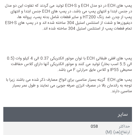
پمپ های ECH در دو مدل ECH و ECH-S تولید می گردند که تفاوت این دو مدل
در جنس ابتدا و انتهای پمپ می باشد، در پمپ های ECH جنس ابتدا و انتهای
پمپ از چدن ضد زنگ HT200 و سایر قطعات شامل بدنه پمپ، پروانه ها،
دیفیوزرها و شفت از استنلس استیل 304 ساخته شده اند و در پمپ های ESH-S
تمام قطعات پمپ از استنلس استیل 304 ساخته شده اند.
پمپ های افقی طبقاتی ECH با توان موتور الکتریکی 0.37 الی 4 کیلو وات (0.5
الی 5.5 اسب بخار) تولید می کنند و موتور الکتریکی آنها دارای کلاس حفاظت
محیطی IP55 و کلاس عایق حرارتی F می باشد.
پمپ های ECH گزینه بسیار مناسبی برای انواع مصارف ذکر شده می باشند زیرا با
توجه به راندمان بالا در مصرف انرژی صرفه جویی می نمایند و طول عمر بسیار
مناسبی دارند.
سایر
حداکثر
058
ارتفاع(هد) (M)