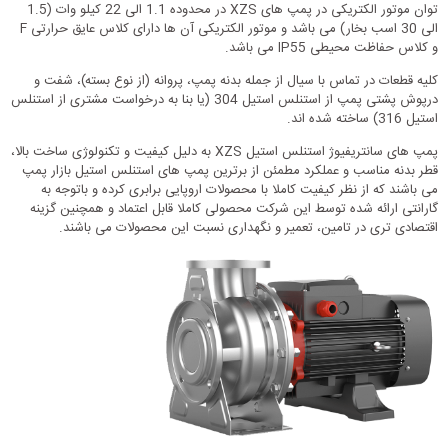
توان موتور الکتریکی در پمپ های XZS در محدوده 1.1 الی 22 کیلو وات (1.5
الی 30 اسب بخار) می باشد و موتور الکتریکی آن ها دارای کلاس عایق حرارتی F
و کلاس حفاظت محیطی IP55 می باشد.
کلیه قطعات در تماس با سیال از جمله بدنه پمپ، پروانه (از نوع بسته)، شفت و
درپوش پشتی پمپ از استنلس استیل 304 (یا بنا به درخواست مشتری از استنلس
استیل 316) ساخته شده اند.
پمپ های سانتریفیوژ استنلس استیل XZS به دلیل کیفیت و تکنولوژی ساخت بالا،
قطر بدنه مناسب و عملکرد مطمئن از برترین پمپ های استنلس استیل بازار پمپ
می باشند که از نظر کیفیت کاملا با محصولات اروپایی برابری کرده و باتوجه به
گارانتی ارائه شده توسط این شرکت محصولی کاملا قابل اعتماد و همچنین گزینه
اقتصادی تری در تامین، تعمیر و نگهداری نسبت این محصولات می باشند.