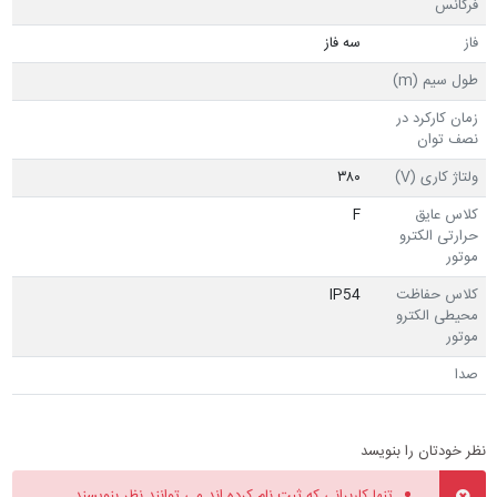
فرکانس
فاز
سه فاز
طول سیم (m)
زمان کارکرد در
نصف توان
ولتاژ کاری (V)
۳۸۰
کلاس عایق
F
حرارتی الکترو
موتور
کلاس حفاظت
IP54
محیطی الکترو
موتور
صدا
نظر خودتان را بنویسد
تنها کاربرانی که ثبت نام کرده اند می توانند نظر بنویسند