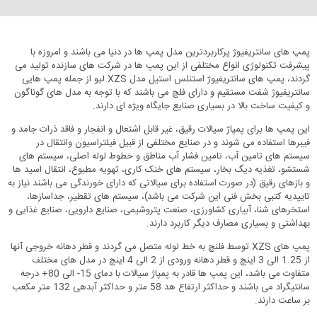
پمپ های سانتریفیوژ پرکاربردترین مدل پمپ ها در دنیا می باشند و امروزه با
پیشرفت تکنولوژی انواع مختلفی از این پمپ ها در شرکت های سازنده تولید می
گردند، پمپ های سانتریفیوژ استنلس استیل مدل XZS لیو از جمله پمپ هایی
سانتریفیوژ شفت مستقیم و دارای فلچ می باشند که با توجه به مدل های گوناگون
و کیفیت ساخت بالا در بسیاری صنایع جایگاه ویژه ای دارند.
این پمپ ها برای پمپاژ سیالات رقیق، غیر قابل اشتعال و انفجار و فاقد ذرات جامد و
فیبرها استفاده می شوند و در صنایع مختلفی از قبیل فیلتراسیون وانتقال در
سیستم های تامین آب، تامین فشار آب مناطق و خطوط لوله اصلی، سیستم های
شستشو، تغذیه دیگ بخار، سیستم های خنک کاری، تهویه مطبوع، انتقال اسید ها
و بازهای رقیق (در صورت استفاده برای سیالاتی که دارای خورندگی می باشند نیاز به
تاییدیه کتبی بخش فنی این شرکت می باشد)، سیستم های تقطیر، جداسازها،
استخرهای شنا، آبیاری کشاورزی، صنعت پتروشیمی، صنایع دارویی، صنایع غذایی و
بهداشتی و بسیاری مصارف دیگر کاربرد دارند.
پمپ های XZS توسط فلنچ به خط لوله متصل می گردند و قطر دهانه خروجی آنها
از 1.25 الی 3 اینچ و قطر دهانه ورودی از 2 الی 4 اینچ در مدل های مختلف
متفاوت می باشد، این پمپ ها قادر به پمپاژ سیالات با دمای 15- الی 80+ درجه
سانتیگراد می باشند و حداکثر ارتفاع هد 58 متر و حداکثر آبدهی 132 متر مکعب
بر ساعت دارند.