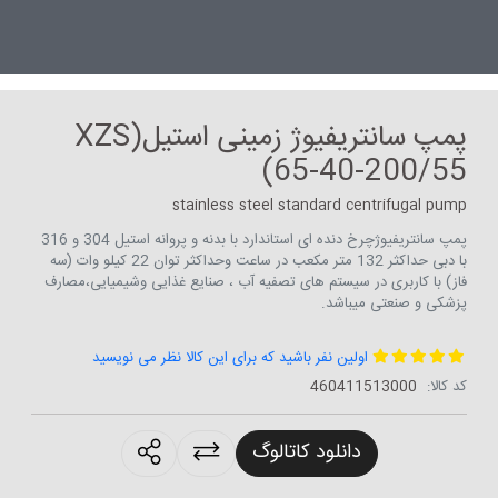
پمپ سانتریفیوژ زمینی استیل(XZS
65-40-200/55)
stainless steel standard centrifugal pump
پمپ سانتریفیوژچرخ دنده ای استاندارد با بدنه و پروانه استیل 304 و 316
با دبی حداکثر 132 متر مکعب در ساعت وحداکثر توان 22 کیلو وات (سه
فاز) با کاربری در سیستم های تصفیه آب ، صنایع غذایی وشیمیایی،مصارف
پزشکی و صنعتی میباشد.
اولین نفر باشید که برای این کالا نظر می نویسید
کد کالا:
460411513000
roducts.sharing
دانلود کاتالوگ