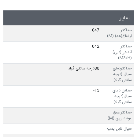
سایر
حداکثر
047
ارتفاع(هد) (M)
حداکثر
042
آبدهی(دبی)
(M3/H)
حداکثردمای
80درجه سانتی گراد
سیال (درجه
سانتی گراد)
حداقل دمای
15-
سیال(درجه
سانتی گراد)
حداکثر عمق
غوطه وری (M)
سیال قابل پمپ