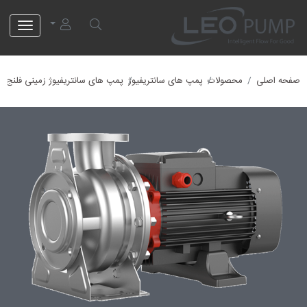
لئو پمپ
صفحه اصلی
محصولات
پمپ های سانتریفیوژ
پمپ های سانتریفیوژ زمینی فلنج دا