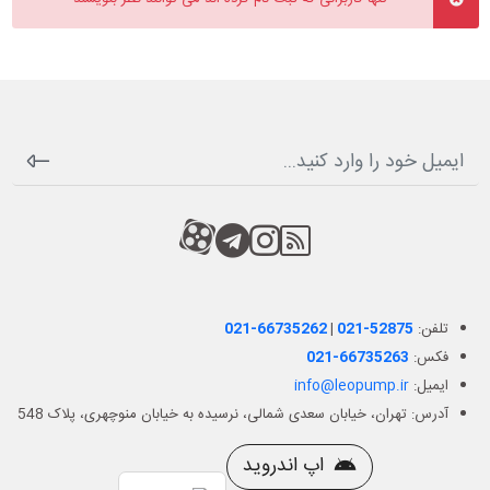
RSS
کانال آپارات
کانال تلگرام
کانال آپارات
تلفن:
021-52875
|
021-66735262
فکس:
021-66735263
ایمیل:
info@leopump.ir
آدرس: تهران، خیابان سعدی شمالی، نرسیده به خیابان منوچهری، پلاک 548
اپ اندروید