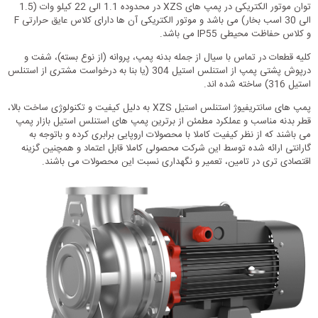
توان موتور الکتریکی در پمپ های XZS در محدوده 1.1 الی 22 کیلو وات (1.5
الی 30 اسب بخار) می باشد و موتور الکتریکی آن ها دارای کلاس عایق حرارتی F
و کلاس حفاظت محیطی IP55 می باشد.
کلیه قطعات در تماس با سیال از جمله بدنه پمپ، پروانه (از نوع بسته)، شفت و
درپوش پشتی پمپ از استنلس استیل 304 (یا بنا به درخواست مشتری از استنلس
استیل 316) ساخته شده اند.
پمپ های سانتریفیوژ استنلس استیل XZS به دلیل کیفیت و تکنولوژی ساخت بالا،
قطر بدنه مناسب و عملکرد مطمئن از برترین پمپ های استنلس استیل بازار پمپ
می باشند که از نظر کیفیت کاملا با محصولات اروپایی برابری کرده و باتوجه به
گارانتی ارائه شده توسط این شرکت محصولی کاملا قابل اعتماد و همچنین گزینه
اقتصادی تری در تامین، تعمیر و نگهداری نسبت این محصولات می باشند.