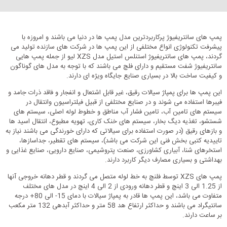
پمپ های سانتریفیوژ پرکاربردترین مدل پمپ ها در دنیا می باشند و امروزه با
پیشرفت تکنولوژی انواع مختلفی از این پمپ ها در شرکت های سازنده تولید می
گردند، پمپ های سانتریفیوژ استنلس استیل مدل XZS لیو از جمله پمپ هایی
سانتریفیوژ شفت مستقیم و دارای فلچ می باشند که با توجه به مدل های گوناگون
و کیفیت ساخت بالا در بسیاری صنایع جایگاه ویژه ای دارند.
این پمپ ها برای پمپاژ سیالات رقیق، غیر قابل اشتعال و انفجار و فاقد ذرات جامد و
فیبرها استفاده می شوند و در صنایع مختلفی از قبیل فیلتراسیون وانتقال در
سیستم های تامین آب، تامین فشار آب مناطق و خطوط لوله اصلی، سیستم های
شستشو، تغذیه دیگ بخار، سیستم های خنک کاری، تهویه مطبوع، انتقال اسید ها
و بازهای رقیق (در صورت استفاده برای سیالاتی که دارای خورندگی می باشند نیاز به
تاییدیه کتبی بخش فنی این شرکت می باشد)، سیستم های تقطیر، جداسازها،
استخرهای شنا، آبیاری کشاورزی، صنعت پتروشیمی، صنایع دارویی، صنایع غذایی و
بهداشتی و بسیاری مصارف دیگر کاربرد دارند.
پمپ های XZS توسط فلنچ به خط لوله متصل می گردند و قطر دهانه خروجی آنها
از 1.25 الی 3 اینچ و قطر دهانه ورودی از 2 الی 4 اینچ در مدل های مختلف
متفاوت می باشد، این پمپ ها قادر به پمپاژ سیالات با دمای 15- الی 80+ درجه
سانتیگراد می باشند و حداکثر ارتفاع هد 58 متر و حداکثر آبدهی 132 متر مکعب
بر ساعت دارند.