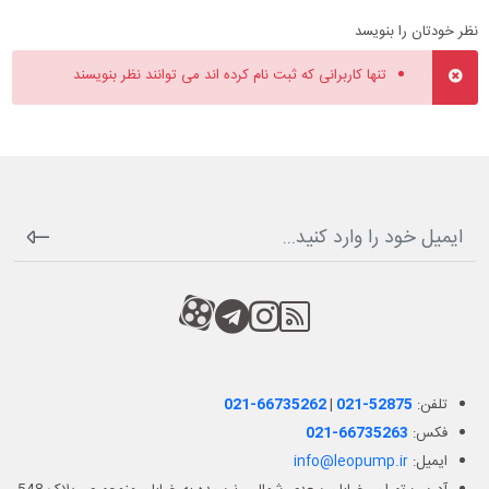
نظر خودتان را بنویسد
تنها کاربرانی که ثبت نام کرده اند می توانند نظر بنویسند
RSS
کانال آپارات
کانال تلگرام
کانال آپارات
تلفن:
021-52875
|
021-66735262
فکس:
021-66735263
ایمیل:
info@leopump.ir