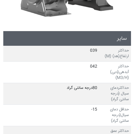
سایر
حداکثر
039
ارتفاع(هد) (M)
حداکثر
042
آبدهی(دبی)
(M3/H)
حداکثردمای
80درجه سانتی گراد
سیال (درجه
سانتی گراد)
حداقل دمای
15-
سیال(درجه
سانتی گراد)
حداکثر عمق