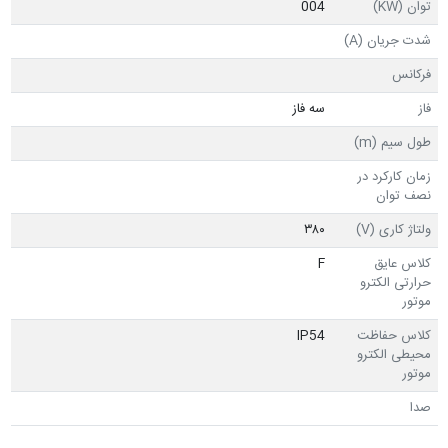
توان (KW)
004
شدت جریان (A)
فرکانس
فاز
سه فاز
طول سیم (m)
زمان کارکرد در
نصف توان
ولتاژ کاری (V)
۳۸۰
کلاس عایق
F
حرارتی الکترو
موتور
کلاس حفاظت
IP54
محیطی الکترو
موتور
صدا