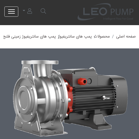
لئو پمپ
صفحه اصلی
محصولات
پمپ های سانتریفیوژ
پمپ های سانتریفیوژ زمینی فلنج دا