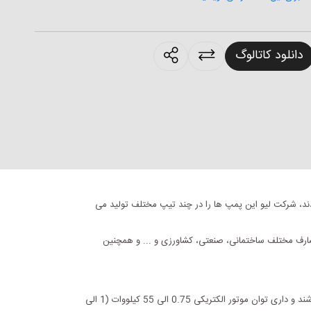
products.sharing
دانلود کاتالوگ
ند، شرکت لیو این پمپ ها را در چند تیپ مختلف تولید می
ای مصارف مختلف ساختمانی، صنعتی، کشاورزی و ... و همچنین
حداکثر آبدهی این پمپ ها 220 مترمکعب بر ساعت و حداکثر هد آنها 95 متر می باشد و قادر به انتقال آب با دمای 10- الی 85+ درجه سانتیگراد می باشند و داری توان موتور الکتریکی 0.75 الی 55 کیلووات (1 الی