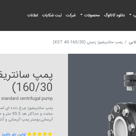
پ
دانلود کاتالوگ
محصولات
شرکت
ثبت شکایات
اعلانات
ایی
پمپ سانتریفیوژ زمینی (XST 40-160/30)
160/30)
standard centrifugal pump
آبرسانی،بوستر پمپ آبرسانی و آ
اولین نفر باشید 