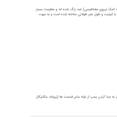
د زنگ محصول به کمک نیروی مغناطیسی) ضد زنگ شده اند و مقاومت بسیار
خوبی در مقابل زنگ زدگی حتی در محیط هایی با رطوبت بالا دارد ساخته شده و جنس پروانه آنها بسته به مدل از چدن ضد زنگ یا استنلس استیل 304 با کیفیت و طول عمر طولانی ساخته شده است و به جهت
ز به جدا کردن پمپ از لوله سایر قسمت ها (پروانه، مکانیکال