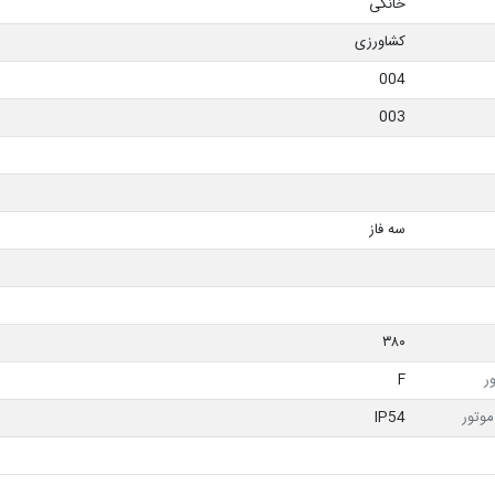
خانگی
کشاورزی
004
003
سه فاز
۳۸۰
ر
F
وتور
IP54