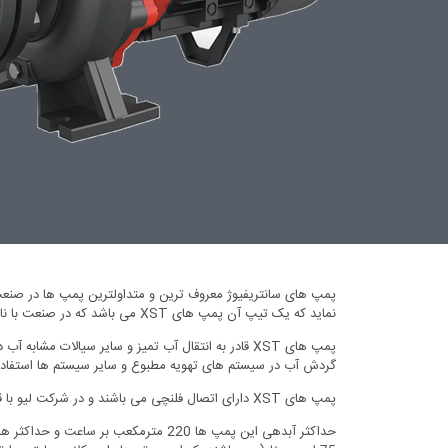
پمپ های سانتریفیوژ معروف ترین و متداولترین پمپ ها در صنعت
نماید که یک تیپ آن پمپ های XST می باشد که در صنعت با نام پمپ های سانتریفیوژ زمینی شفت مستقیم شناخته می شوند.
پمپ های XST قادر به انتقال آب تمیز و سایر سیالا
گردش آب در سیستم های تهویه مطبوع و سایر سیستم ها استفاد
پمپ های XST دارای اتصال فلنچی می باشند و در شرکت لیو با قطر لوله خروجی از 1.25 الی 3 اینچ تولید می گردند.