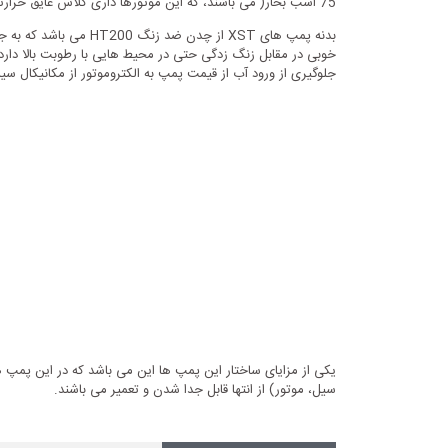
75 اسب بخار( می باشند، که این موتورها داری کلاس عایق حرارتی الکتروموتور F و کلاس حفاظت محیطی IP54 می باشند.
بدنه پمپ های XST از
جلوگیری از ورود آب از قیمت پمپ به الکتروموتور از مکانیکال س
یکی از مزایای ساختار این پمپ ها این می باشد که در این پمپ ها 
سیل، موتور) از انتها قابل جدا شدن و تعمیر می باشند.