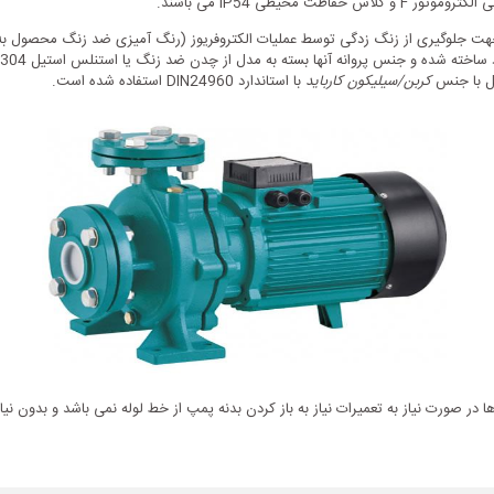
 چدن ضد زنگ HT200 می باشد که به جهت جلوگیری از زنگ زدگی توسط عملیات الکتروفریوز (رنگ آمیزی ض
یل با جنس
کربن/سیلیکون کارباید
با استاندارد DIN24960 استفاده شده است.
در صورت نیاز به تعمیرات نیاز به باز کردن بدنه پمپ از خط لوله نمی باشد و بدون نیا