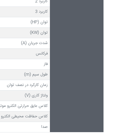
کاربرد 2
کاربرد 3
توان (HP)
توان (KW)
شدت جریان (A)
فرکانس
فاز
طول سیم (m)
زمان کارکرد در نصف توان
ولتاژ کاری (V)
کلاس عایق حرارتی الکترو موتو
کلاس حفاظت محیطی الکترو م
صدا