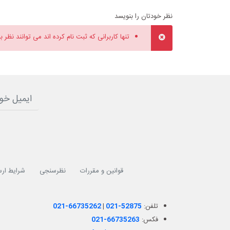
نظر خودتان را بنویسد
تنها کاربرانی که ثبت نام کرده اند می توانند نظر ب
قوانین و مقررات
نظرسنجی
شرایط ارس
تلفن:
021-52875
|
021-66735262
فکس:
021-66735263