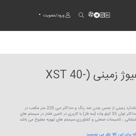
RSS
کانال آپارات
کانال تلگرام
کانال آپارات
ورود/عضویت
پمپ سانتریفیوژ زمینی (XST 40-
پمپ سانتریفیوژ چرخ دنده ای استاندارد زمینی از جنس چدن ضد زنگ و حداکثر دبی 220 متر مکعب در
ساعت و حداکثر هد 99.5 متر و حداکثر توان 55 کیلو وات (سه فاز) با کاربری در تامین فشار در سیستم های
تشنشانی ، تاسیسات صنعتی و کشاورزی،سیستم های تهویه مطبوع می باشد
که برای این کالا نظر می نویسید