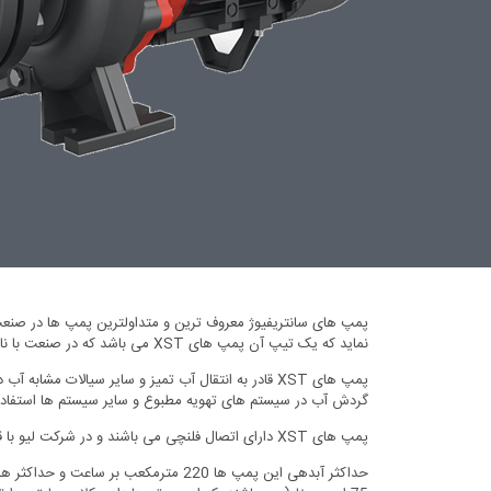
پمپ های سانتریفیوژ معروف ترین و متداولترین پمپ ها در صنعت
نماید که یک تیپ آن پمپ های XST می باشد که در صنعت با نام پمپ های سانتریفیوژ زمینی شفت مستقیم شناخته می شوند.
پمپ های XST قادر به انتقال آب تمیز و سایر سیالا
گردش آب در سیستم های تهویه مطبوع و سایر سیستم ها استفاد
پمپ های XST دارای اتصال فلنچی می باشند و در شرکت لیو با قطر لوله خروجی از 1.25 الی 3 اینچ تولید می گردند.