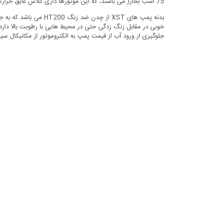
75 اسب بخار( می باشند، که این موتورها داری کلاس عایق حرارتی الکتروموتور F و کلاس حفاظت محیطی IP54 می باشند.
بدنه پمپ های XST از
جلوگیری از ورود آب از قیمت پمپ به الکتروموتور از مکانیکال س