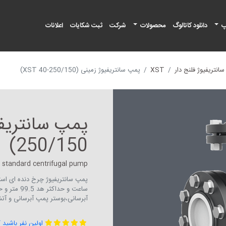
پ
دانلود کاتالوگ
محصولات
شرکت
ثبت شکایات
اعلانات
نتریفیوژ فلنج دار
XST
پمپ سانتریفیوژ زمینی (XST 40-250/150)
250/150)
standard centrifugal pump
آبرسانی،بوستر پمپ آبرسانی و آ
اولین نفر باشید 