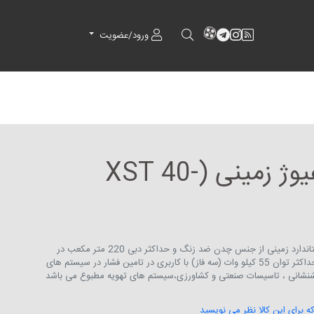
RSS
کانال آپارات
کانال تلگرام
کانال آپارات
ورود/عضویت
پمپ سانتریفیوژ زمینی (XST 40-
پمپ سانتریفیوژ چرخ دنده ای استاندارد زمینی از جنس چدن ضد زنگ و حداکثر دبی 220 متر مکعب در
ساعت و حداکثر هد 99.5 متر و حداکثر توان 55 کیلو وات (سه فاز) با کاربری در تامین فشار در سیستم های
تشنشانی ، تاسیسات صنعتی و کشاورزی،سیستم های تهویه مطبوع می باشد
که برای این کالا نظر می نویسید