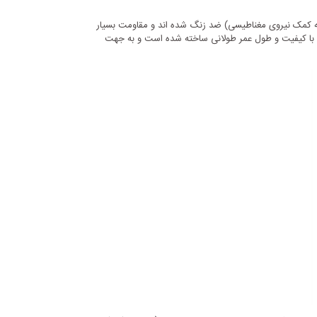
د زنگ محصول به کمک نیروی مغناطیسی) ضد زنگ شده اند و مقاومت بسیار
خوبی در مقابل زنگ زدگی حتی در محیط هایی با رطوبت بالا دارد ساخته شده و جنس پروانه آنها بسته به مدل از چدن ضد زنگ یا استنلس استیل 304 با کیفیت و طول عمر طولانی ساخته شده است و به جهت