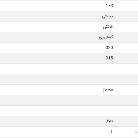
173
صنعتی
خانگی
کشاورزی
020
015
سه فاز
۳۸۰
ر
F