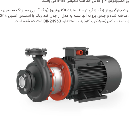
 چدن ضد زنگ HT200 می باشد که به جهت جلوگیری از زنگ زدگی توسط عملیات الکتروفریوز (رنگ آمیزی ض
یل با جنس
کربن/سیلیکون کارباید
با استاندارد DIN24960 استفاده شده است.