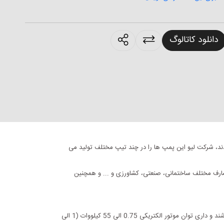
products.sharing
دانلود کاتالوگ
ند، شرکت لیو این پمپ ها را در چند تیپ مختلف تولید می
ای مصارف مختلف ساختمانی، صنعتی، کشاورزی و ... و همچنین
حداکثر آبدهی این پمپ ها 220 مترمکعب بر ساعت و حداکثر هد آنها 95 متر می باشد و قادر به انتقال آب با دمای 10- الی 85+ درجه سانتیگراد می باشند و داری توان موتور الکتریکی 0.75 الی 55 کیلووات (1 الی