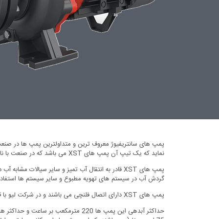
پمپ های سانتریفیوژ معروف ترین و متداولترین پمپ ها در صنعت
نماید که یک تیپ آن پمپ های XST می باشد که در صنعت با نام پمپ های سانتریفیوژ زمینی شفت مستقیم شناخته می شوند.
پمپ های XST قادر به انتقال آب تمیز و سایر سیالا
گردش آب در سیستم های تهویه مطبوع و سایر سیستم ها استفاد
پمپ های XST دارای اتصال فلنچی می باشند و در شرکت لیو با قطر لوله خروجی از 1.25 الی 3 اینچ تولید می گردند.