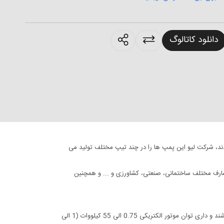
products.sharing
دانلود کاتالوگ
ند، شرکت لیو این پمپ ها را در چند تیپ مختلف تولید می
ای مصارف مختلف ساختمانی، صنعتی، کشاورزی و ... و همچنین
حداکثر آبدهی این پمپ ها 220 مترمکعب بر ساعت و حداکثر هد آنها 95 متر می باشد و قادر به انتقال آب با دمای 10- الی 85+ درجه سانتیگراد می باشند و داری توان موتور الکتریکی 0.75 الی 55 کیلووات (1 الی