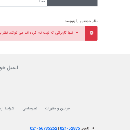
صدا
نظر خودتان را بنویسد
تنها کاربرانی که ثبت نام کرده اند می توانند نظر ب
قوانین و مقررات
نظرسنجی
شرایط ارس
تلفن:
021-52875
|
021-66735262