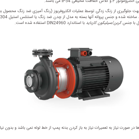
 چدن ضد زنگ HT200 می باشد که به جهت جلوگیری از زنگ زدگی توسط عملیات الکتروفریوز (رنگ آمیزی ض
یل با جنس
کربن/سیلیکون کارباید
با استاندارد DIN24960 استفاده شده است.
در صورت نیاز به تعمیرات نیاز به باز کردن بدنه پمپ از خط لوله نمی باشد و بدون نیا