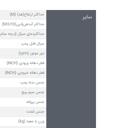
حداکثر ارتفاع(هد) (M)
سایر
حداکثر آبدهی(دبی)(M3/H)
حداکثردمای سیال (درجه سانتی
سیال قابل پمپ
دور موتور (rpm)
قطر دهانه ورودی (INCH)
قطر دهانه خروجی (INCH)
جنس بدنه پمپ
جنس سیم پیج
جنس پروانه
جنس شفت
وزن با جعبه (kg)