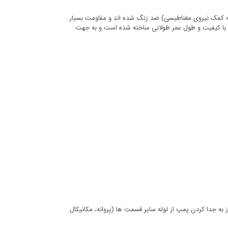
د زنگ محصول به کمک نیروی مغناطیسی) ضد زنگ شده اند و مقاومت بسیار
خوبی در مقابل زنگ زدگی حتی در محیط هایی با رطوبت بالا دارد ساخته شده و جنس پروانه آنها بسته به مدل از چدن ضد زنگ یا استنلس استیل 304 با کیفیت و طول عمر طولانی ساخته شده است و به جهت
ز به جدا کردن پمپ از لوله سایر قسمت ها (پروانه، مکانیکال