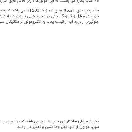
75 اسب بخار( می باشند، که این موتورها داری کلاس عایق حرارتی الکتروموتور F و کلاس حفاظت محیطی IP54 می باشند.
بدنه پمپ های XST از
جلوگیری از ورود آب از قیمت پمپ به الکتروموتور از مکانیکال س
یکی از مزایای ساختار این پمپ ها این می باشد که در این پمپ ها 
سیل، موتور) از انتها قابل جدا شدن و تعمیر می باشند.