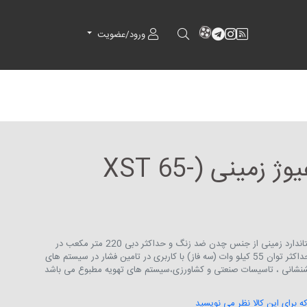
RSS
کانال آپارات
کانال تلگرام
کانال آپارات
ورود/عضویت
پمپ سانتریفیوژ زمینی (XST 65-
پمپ سانتریفیوژ چرخ دنده ای استاندارد زمینی از جنس چدن ضد زنگ و حداکثر دبی 220 متر مکعب در
ساعت و حداکثر هد 99.5 متر و حداکثر توان 55 کیلو وات (سه فاز) با کاربری در تامین فشار در سیستم های
تشنشانی ، تاسیسات صنعتی و کشاورزی،سیستم های تهویه مطبوع می باشد
که برای این کالا نظر می نویسید