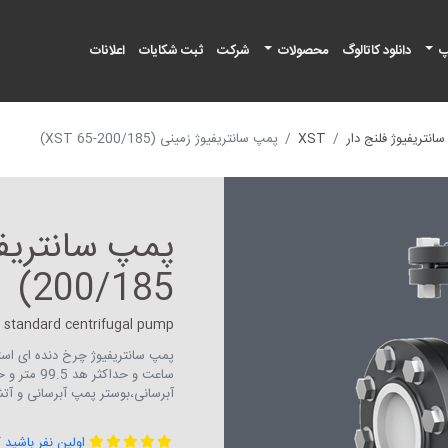
پ
دانلود کاتالوگ
محصولات
شرکت
ثبت شکایات
اعلانات
نتریفیوژ فلنج دار
XST
پمپ سانتریفیوژ زمینی (XST 65-200/185)
200/185)
standard centrifugal pump
آبرسانی،بوستر پمپ آبرسانی و آ
اولین نفر باشید 