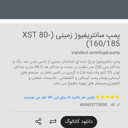
پمپ سانتریفیوژ زمینی (XST 80-
160/185)
standard centrifugal pump
پمپ سانتریفیوژ چرخ دنده ای استاندارد زمینی از جنس چدن ضد زنگ و
حداکثر دبی 220 متر مکعب در ساعت و حداکثر هد 99.5 متر و حداکثر
توان 55 کیلو وات (سه فاز) با کاربری در تامین فشار در سیستم های
آبرسانی،بوستر پمپ آبرسانی و آتشنشانی ، تاسیسات صنعتی و
کشاورزی،سیستم های تهویه مطبوع می باشد
اولین نفر باشید که برای این کالا نظر می نویسید
کد کالا:
460403773000
roducts.sharing
دانلود کاتالوگ