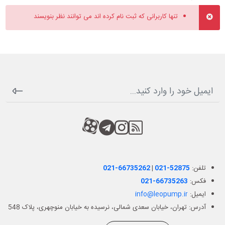
تنها کاربرانی که ثبت نام کرده اند می توانند نظر بنویسند
RSS
کانال آپارات
کانال تلگرام
کانال آپارات
تلفن:
021-52875
|
021-66735262
فکس:
021-66735263
ایمیل:
info@leopump.ir
آدرس: تهران، خیابان سعدی شمالی، نرسیده به خیابان منوچهری، پلاک 548