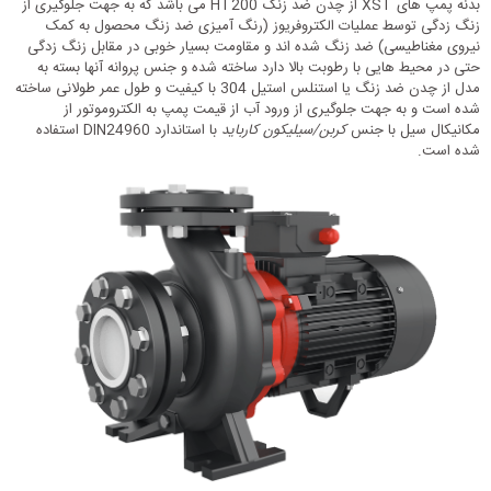
بدنه پمپ های XST از چدن ضد زنگ HT200 می باشد که به جهت جلوگیری از
زنگ زدگی توسط عملیات الکتروفریوز (رنگ آمیزی ضد زنگ محصول به کمک
نیروی مغناطیسی) ضد زنگ شده اند و مقاومت بسیار خوبی در مقابل زنگ زدگی
حتی در محیط هایی با رطوبت بالا دارد ساخته شده و جنس پروانه آنها بسته به
مدل از چدن ضد زنگ یا استنلس استیل 304 با کیفیت و طول عمر طولانی ساخته
شده است و به جهت جلوگیری از ورود آب از قیمت پمپ به الکتروموتور از
مکانیکال سیل با جنس
کربن/سیلیکون کارباید
با استاندارد DIN24960 استفاده
شده است.