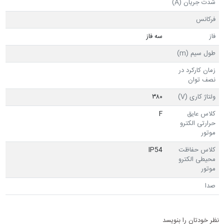
شدت جریان (A)
فرکانس
فاز
سه فاز
طول سیم (m)
زمان کارکرد در
نصف توان
ولتاژ کاری (V)
۳۸۰
کلاس عایق
F
حرارتی الکترو
موتور
کلاس حفاظت
IP54
محیطی الکترو
موتور
صدا
نظر خودتان را بنویسد