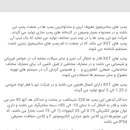
پمپ های سانتریفیوژ معروف ترین و متداولترین پمپ ها در صنعت پمپ می
باشند و در محدوده بسیار وسیعی در کارخانه های پمپ سازی تولید می گردند،
شرکت لیو این پمپ ها را در چند تیپ مختلف تولید می نماید که یک تیپ آن
پمپ های XST می باشد که در صنعت با نام پمپ های سانتریفیوژ زمینی شفت
مستقیم شناخته می شوند.
پمپ های XST قادر به انتقال آب تمیز و سایر سیالات مشابه آب در خواص فیزیکی
و شیمیایی می باشند و در مصارف مختلفی از قبیل تامین آب برای مصارف مختلف
ساختمانی، صنعتی، کشاورزی و ... و همچنین گردش آب در سیستم های تهویه
مطبوع و سایر سیستم ها استفاده می شوند.
پمپ های XST دارای اتصال فلنچی می باشند و در شرکت لیو با قطر لوله خروجی
از 1.25 الی 3 اینچ تولید می گردند.
حداکثر آبدهی این پمپ ها 220 مترمکعب بر ساعت و حداکثر هد آنها 95 متر می
باشد و قادر به انتقال آب با دمای 10- الی 85+ درجه سانتیگراد می باشند و داری
توان موتور الکتریکی 0.75 الی 55 کیلووات (1 الی 75 اسب بخار( می باشند، که
این موتورها داری کلاس عایق حرارتی الکتروموتور F و کلاس حفاظت محیطی
IP54 می باشند.