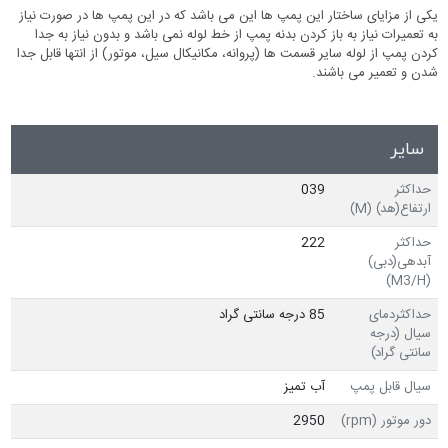
یکی از مزایای ساختار این پمپ ها این می باشد که در این پمپ ها در صورت نیاز
به تعمیرات نیاز به باز کردن بدنه پمپ از خط لوله نمی باشد و بدون نیاز به جدا
کردن پمپ از لوله سایر قسمت ها (پروانه، مکانیکال سیل، موتور) از انتها قابل جدا
شدن و تعمیر می باشند.
سایر
حداکثر
039
ارتفاع(هد) (M)
حداکثر
222
آبدهی(دبی)
(M3/H)
حداکثردمای
85 درجه سانتی گراد
سیال (درجه
سانتی گراد)
سیال قابل پمپ
آب تمیز
دور موتور (rpm)
2950