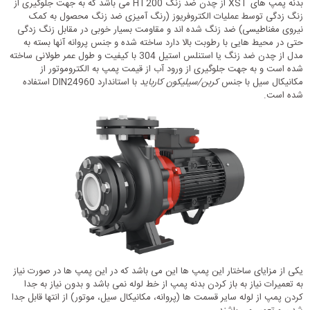
بدنه پمپ های XST از چدن ضد زنگ HT200 می باشد که به جهت جلوگیری از
زنگ زدگی توسط عملیات الکتروفریوز (رنگ آمیزی ضد زنگ محصول به کمک
نیروی مغناطیسی) ضد زنگ شده اند و مقاومت بسیار خوبی در مقابل زنگ زدگی
حتی در محیط هایی با رطوبت بالا دارد ساخته شده و جنس پروانه آنها بسته به
مدل از چدن ضد زنگ یا استنلس استیل 304 با کیفیت و طول عمر طولانی ساخته
شده است و به جهت جلوگیری از ورود آب از قیمت پمپ به الکتروموتور از
مکانیکال سیل با جنس
کربن/سیلیکون کارباید
با استاندارد DIN24960 استفاده
شده است.
یکی از مزایای ساختار این پمپ ها این می باشد که در این پمپ ها در صورت نیاز
به تعمیرات نیاز به باز کردن بدنه پمپ از خط لوله نمی باشد و بدون نیاز به جدا
کردن پمپ از لوله سایر قسمت ها (پروانه، مکانیکال سیل، موتور) از انتها قابل جدا