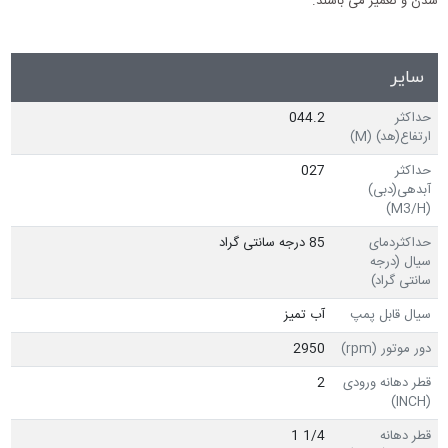
شدن و تعمیر می باشند.
سایر
حداکثر
044.2
ارتفاع(هد) (M)
حداکثر
027
آبدهی(دبی)
(M3/H)
حداکثردمای
85 درجه سانتی گراد
سیال (درجه
سانتی گراد)
سیال قابل پمپ
آب تمیز
دور موتور (rpm)
2950
قطر دهانه ورودی
2
(INCH)
قطر دهانه
1/4 1