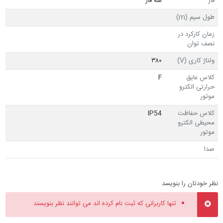
فاز
سه فاز
طول سیم (m)
زمان کارکرد در
نصف توان
ولتاژ کاری (V)
۳۸۰
کلاس عایق
F
حرارتی الکترو
موتور
کلاس حفاظت
IP54
محیطی الکترو
موتور
صدا
نظر خودتان را بنویسد
تنها کاربرانی که ثبت نام کرده اند می توانند نظر بنویسند