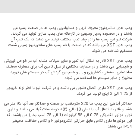
پمپ های سانتریفیوژ معروف ترین و متداولترین پمپ ها در صنعت پمپ می
باشند و در محدوده بسیار وسیعی در کارخانه های پمپ سازی تولید می گردند،
شرکت لیو این پمپ ها را در چند تیپ مختلف تولید می نماید که یک تیپ آن
پمپ های XST می باشد که در صنعت با نام پمپ های سانتریفیوژ زمینی شفت
مستقیم شناخته می شوند.
پمپ های XST قادر به انتقال آب تمیز و سایر سیالات مشابه آب در خواص فیزیکی
و شیمیایی می باشند و در مصارف مختلفی از قبیل تامین آب برای مصارف مختلف
ساختمانی، صنعتی، کشاورزی و ... و همچنین گردش آب در سیستم های تهویه
مطبوع و سایر سیستم ها استفاده می شوند.
پمپ های XST دارای اتصال فلنچی می باشند و در شرکت لیو با قطر لوله خروجی
از 1.25 الی 3 اینچ تولید می گردند.
حداکثر آبدهی این پمپ ها 220 مترمکعب بر ساعت و حداکثر هد آنها 95 متر می
باشد و قادر به انتقال آب با دمای 10- الی 85+ درجه سانتیگراد می باشند و داری
توان موتور الکتریکی 0.75 الی 55 کیلووات (1 الی 75 اسب بخار( می باشند، که
این موتورها داری کلاس عایق حرارتی الکتروموتور F و کلاس حفاظت محیطی
IP54 می باشند.