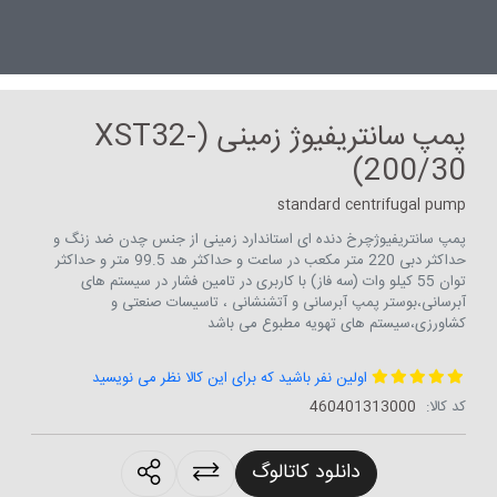
پمپ سانتریفیوژ زمینی (XST32-
200/30)
standard centrifugal pump
پمپ سانتریفیوژچرخ دنده ای استاندارد زمینی از جنس چدن ضد زنگ و
حداکثر دبی 220 متر مکعب در ساعت و حداکثر هد 99.5 متر و حداکثر
توان 55 کیلو وات (سه فاز) با کاربری در تامین فشار در سیستم های
آبرسانی،بوستر پمپ آبرسانی و آتشنشانی ، تاسیسات صنعتی و
کشاورزی،سیستم های تهویه مطبوع می باشد
اولین نفر باشید که برای این کالا نظر می نویسید
کد کالا:
460401313000
roducts.sharing
دانلود کاتالوگ