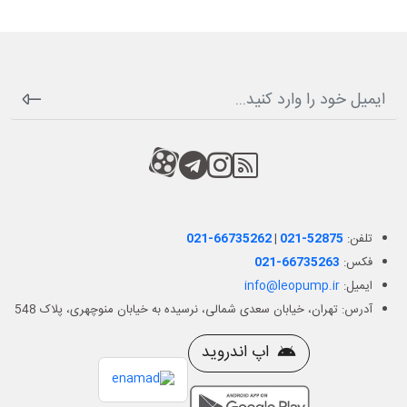
RSS
کانال آپارات
کانال تلگرام
کانال آپارات
تلفن:
021-52875
|
021-66735262
فکس:
021-66735263
ایمیل:
info@leopump.ir
آدرس: تهران، خیابان سعدی شمالی، نرسیده به خیابان منوچهری، پلاک 548
اپ اندروید