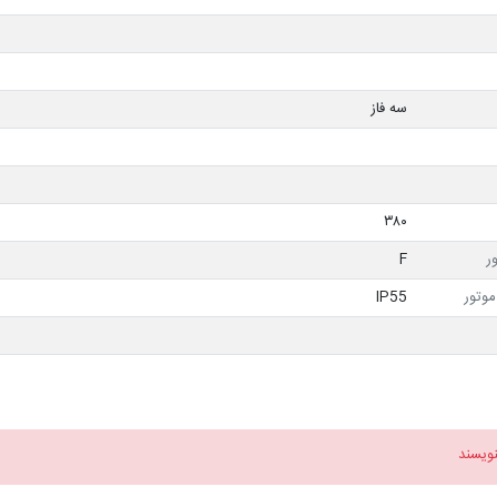
سه فاز
۳۸۰
ر
F
وتور
IP55
نویسند