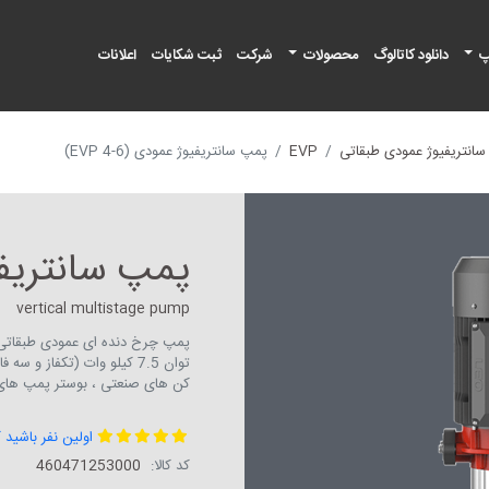
پ
دانلود کاتالوگ
محصولات
شرکت
ثبت شکایات
اعلانات
انتریفیوژ عمودی طبقاتی
EVP
پمپ سانتریفیوژ عمودی (EVP 4-6)
پمپ سانتریفیوژ 
vertical multistage pump
توان 7.5 کیلو وات (تکفاز
کن های صنعتی ، بوستر پمپ های 
اولین نفر باشید 
کد کالا:
460471253000