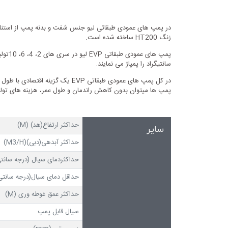
زنگ HT200 ساخته شده است.
سانتیگراد را پمپاژ می نمایند.
در کل پمپ های عمودی طبقاتی EVP 
پمپ ها میتوان بدون کاهش راندمان و طول عمر، هزینه های تولی
حداکثر ارتفاع(هد) (M)
سایر
حداکثر آبدهی(دبی)(M3/H)
حداکثردمای سیال (درجه سانتی
حداقل دمای سیال(درجه سانتی 
حداکثر عمق غوطه وری (M)
سیال قابل پمپ