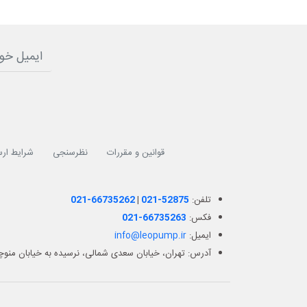
قوانین و مقررات
نظرسنجی
شرایط ارس
تلفن:
021-52875
|
021-66735262
فکس:
021-66735263
ایمیل:
info@leopump.ir
آدرس: تهران، خیابان سعدی شمالی، نرسیده به خیابان منوچهر