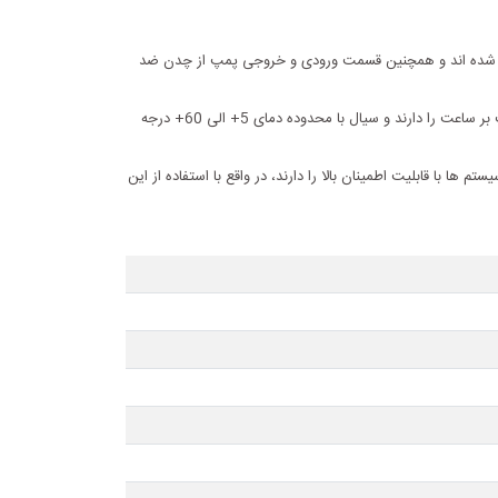
لاستیک مهندسی با مقاومت بالا ساخته شده اند و همچنین قسمت ورودی و خروجی پمپ از چدن ضد
پمپ های عمودی طبقاتی EVP لیو در سری های 2، 4، 6، 10تولید می شوند، این پمپ ها قابلیت تامین فشار تا 153 متر و تامین دبی تا 16 متر مکعب بر ساعت را دارند و سیال با محدوده دمای 5+ الی 60+ درجه
 از سیستم ها با قابلیت اطمینان بالا را دارند، در واقع با استفاده از این