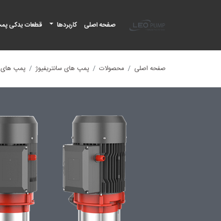
لئو پمپ
صفحه اصلی
کاربردها
قطعات یدکی پم
صفحه اصلی
محصولات
پمپ های سانتریفیوژ
پمپ های س