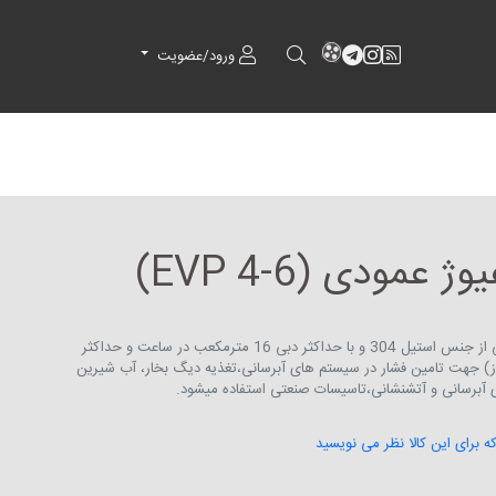
RSS
کانال آپارات
کانال تلگرام
کانال آپارات
ورود/عضویت
عمودی (EVP 4-6)
پمپ چرخ دنده ای عمودی طبقاتی از جنس استیل 304 و با حداکثر دبی 16 مترمکعب در ساعت و حداکثر
 و سه فاز) جهت تامین فشار در سیستم های آبرسانی،تغذیه دیگ بخار، آب شیرین
آبرسانی و آتشنشانی،تاسیسات صنعتی استفاده میشود.
که برای این کالا نظر می نویسید