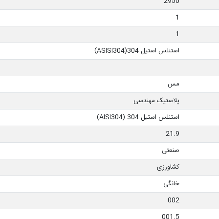
2950
1
1
استنلس استیل ASISI304)304)
مس
پلاستیک مهندسی
استنلس استیل 304 (AISI304)
21.9
صنعتی
کشاورزی
خانگی
002
001.5