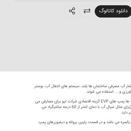
products.sharing
دانلود کاتالوگ
فشار آب مصرفی ساختمان ها بلند، سیستم های انتقال آب، بوستر
زی و ... استفاده می شوند.
پمپ های عمودی طبقاتی در شرکت لیو در چند تیپ مختلف تولید می شوند که شامل تیپ های LVR(S) ، EVS و EVP می باشند، در بین این این تیپ ها پمپ های EVP گزینه اقتصادی شرکت لیو برای مصارفی می
باشند که نیاز به استفاده از پمپ های عمودی می باشد اما شرایط کاری به صورتی است که مشخصات فنی این پمپ جوابگوی نیاز مصرف کننده می باشد (برای مثال سیال آب با دمای کمتر از 60 درجه سانتیگراد می
یکسره می باشد و در قسمت پایین پروانه و دیفیوزرهای پمپ