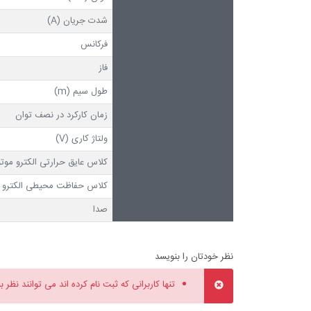
شدت جریان (A)
فرکانس
فاز
طول سیم (m)
زمان کارکرد در نصف توان
ولتاژ کاری (V)
کلاس عایق حرارتی الکترو موتو
کلاس حفاظت محیطی الکترو م
صدا
نظر خودتان را بنویسد
تنها کاربرانی که ثبت نام کرده اند می توانند نظر ب