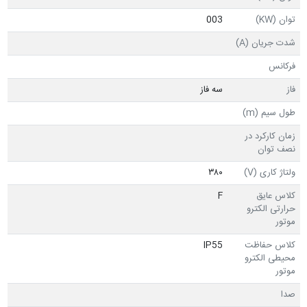
توان (KW)
003
شدت جریان (A)
فرکانس
فاز
سه فاز
طول سیم (m)
زمان کارکرد در
نصف توان
ولتاژ کاری (V)
۳۸۰
کلاس عایق
F
حرارتی الکترو
موتور
کلاس حفاظت
IP55
محیطی الکترو
موتور
صدا