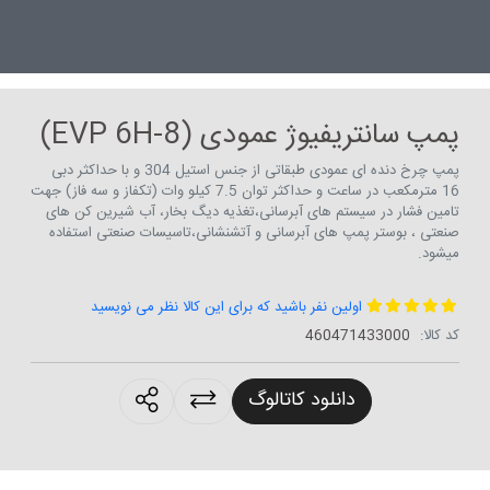
پمپ سانتریفیوژ عمودی (EVP 6H-8)
پمپ چرخ دنده ای عمودی طبقاتی از جنس استیل 304 و با حداکثر دبی
16 مترمکعب در ساعت و حداکثر توان 7.5 کیلو وات (تکفاز و سه فاز) جهت
تامین فشار در سیستم های آبرسانی،تغذیه دیگ بخار، آب شیرین کن های
صنعتی ، بوستر پمپ های آبرسانی و آتشنشانی،تاسیسات صنعتی استفاده
میشود.
اولین نفر باشید که برای این کالا نظر می نویسید
کد کالا:
460471433000
roducts.sharing
دانلود کاتالوگ