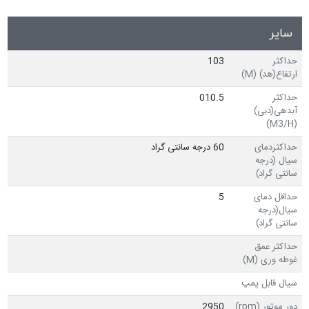
سایر
حداکثر
103
ارتفاع(هد) (M)
حداکثر
010.5
آبدهی(دبی)
(M3/H)
حداکثردمای
60 درجه سانتی گراد
سیال (درجه
سانتی گراد)
حداقل دمای
5
سیال(درجه
سانتی گراد)
حداکثر عمق
غوطه وری (M)
سیال قابل پمپ
دور موتور (rpm)
2950