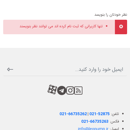
نظر خودتان را بنویسد
تنها کاربرانی که ثبت نام کرده اند می توانند نظر بنویسند
RSS
کانال آپارات
کانال تلگرام
کانال آپارات
تلفن:
021-52875
|
021-66735262
فکس:
021-66735263
ایمیل:
info@leopump.ir