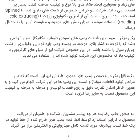
های زیاد و همچنین ایجاد فشار های بالا نوع و کیفیت ساخت شفت بسیار پر
اهمیت می باشد، شرکت لیو در این خصوص از شفت های دارای زبانه یا Splined
استفاده نموده و برای ساخت آن از آخرین تکنولوژی روز دنیا (cold extruding
molding) استفاده نموده تا میزان تنش های موجود و مقاومت آن را را به حداقل
برساند.
یکی دیگر از مهم ترین قطعات پمپ های عمودی طبقاتی مکانیکال سیل آنها می
باشد که با توجه به فشار بالای موجود در پوسته پمپ باید توانایی جلوگیری از نشت
جریان سیال را داشته باشد، در این خصوص شرکت لیو از سیل های کارتریجی با
کیفیت بالا که مخصوص این شرکت تولید شده اند را استفاده می نماید
نکته قابل ذکر در خصوص پمپ های عمودی طبقاتی لیو این است که تمامی
مراحل تولید قطعات، مونتاژ و تست این پمپ ها در این شرکت انجام می گیرد و به
همین خاطر امکان نظارت دقیق بر روی قطعات تولیدی و مرحله به مرحله بر کیفیت
این محصول نسبت به سایر رقبا افزوده است
به منظور جلب رضایت هر چه بیشتر مشتریان شرکت و اطمینان از دریافت
محصول با کارایی استاندارد توسط آنها، تمام پمپ های خارج شده از خط تولید در
یک خط تست پیشرفته مورد تست کامل هیدرولیکی و الکتریکی قرار می گیرند.
\