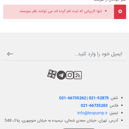
تنها کاربرانی که ثبت نام کرده اند می توانند نظر بنویسند
RSS
کانال آپارات
کانال تلگرام
کانال آپارات
تلفن:
021-52875
|
021-66735262
فکس:
021-66735263
ایمیل:
info@leopump.ir
آدرس: تهران، خیابان سعدی شمالی، نرسیده به خیابان منوچهری، پلاک 548