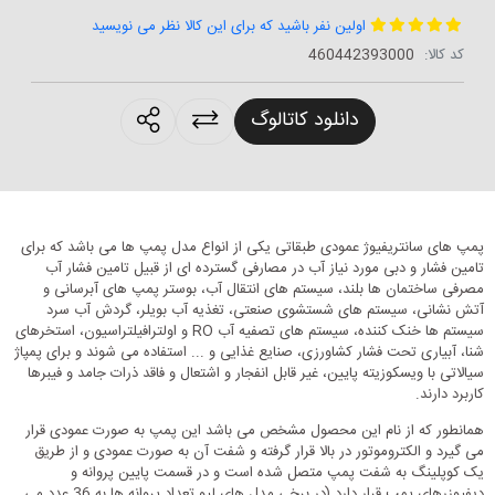
اولین نفر باشید که برای این کالا نظر می نویسید
کد کالا:
460442393000
roducts.sharing
دانلود کاتالوگ
پمپ های سانتریفیوژ عمودی طبقاتی یکی از انواع مدل پمپ ها می باشد که برای
تامین فشار و دبی مورد نیاز آب در مصارفی گسترده ای از قبیل تامین فشار آب
مصرفی ساختمان ها بلند، سیستم های انتقال آب، بوستر پمپ های آبرسانی و
آتش نشانی، سیستم های شستشوی صنعتی، تغذیه آب بویلر، گردش آب سرد
سیستم ها خنک کننده، سیستم های تصفیه آب RO و اولترافیلتراسیون، استخرهای
شنا، آبیاری تحت فشار کشاورزی، صنایع غذایی و ... استفاده می شوند و برای پمپاژ
سیالاتی با ویسکوزیته پایین، غیر قابل انفجار و اشتعال و فاقد ذرات جامد و فیبرها
کاربرد دارند.
همانطور که از نام این محصول مشخص می باشد این پمپ به صورت عمودی قرار
می گیرد و الکتروموتور در بالا قرار گرفته و شفت آن به صورت عمودی و از طریق
یک کوپلینگ به شفت پمپ متصل شده است و در قسمت پایین پروانه و
دیفیوزرهای پمپ قرار دارد (در برخی مدل های لیو تعداد پروانه ها به 36 عدد می