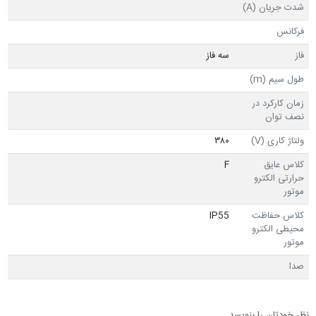
شدت جریان (A)
فرکانس
فاز
سه فاز
طول سیم (m)
زمان کارکرد در
نصف توان
ولتاژ کاری (V)
۳۸۰
کلاس عایق
F
حرارتی الکترو
موتور
کلاس حفاظت
IP55
محیطی الکترو
موتور
صدا
نظر خودتان را بنویسد