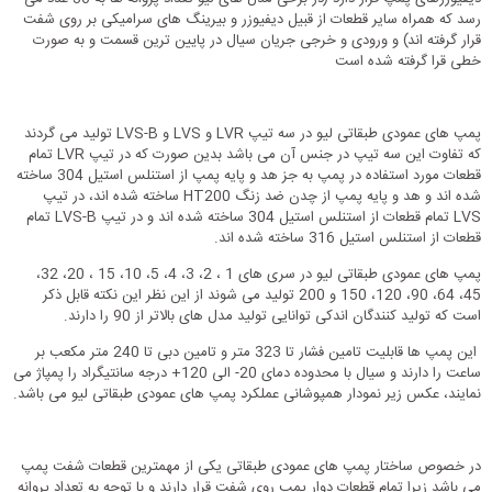
رسد که همراه سایر قطعات از قبیل دیفیوزر و بیرینگ های سرامیکی بر روی شفت
قرار گرفته اند) و ورودی و خرجی جریان سیال در پایین ترین قسمت و به صورت
خطی قرا گرفته شده است
پمپ های عمودی طبقاتی لیو در سه تیپ LVR و LVS و LVS-B تولید می گردند
که تفاوت این سه تیپ در جنس آن می باشد بدین صورت که در تیپ LVR تمام
قطعات مورد استفاده در پمپ به جز هد و پایه پمپ از استنلس استیل 304 ساخته
شده اند و هد و پایه پمپ از چدن ضد زنگ HT200 ساخته شده اند، در تیپ
LVS تمام قطعات از استنلس استیل 304 ساخته شده اند و در تیپ LVS-B تمام
قطعات از استنلس استیل 316 ساخته شده اند.
پمپ های عمودی طبقاتی لیو در سری های 1 ، 2، 3، 4، 5، 10، 15 ، 20، 32،
45، 64، 90، 120، 150 و 200 تولید می شوند از این نظر این نکته قابل ذکر
است که تولید کنندگان اندکی توانایی تولید مدل های بالاتر از 90 را دارند.
این پمپ ها قابلیت تامین فشار تا 323 متر و تامین دبی تا 240 متر مکعب بر
ساعت را دارند و سیال با محدوده دمای 20- الی 120+ درجه سانتیگراد را پمپاژ می
نمایند، عکس زیر نمودار همپوشانی عملکرد پمپ های عمودی طبقاتی لیو می باشد.
در خصوص ساختار پمپ های عمودی طبقاتی یکی از مهمترین قطعات شفت پمپ
می باشد زیرا تمام قطعات دوار پمپ روی شفت قرار دارند و با توجه به تعداد پروانه