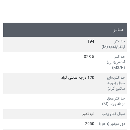
سایر
حداکثر
194
ارتفاع(هد) (M)
حداکثر
023.5
آبدهی(دبی)
(M3/H)
حداکثردمای
120 درجه سانتی گراد
سیال (درجه
سانتی گراد)
حداکثر عمق
غوطه وری (M)
سیال قابل پمپ
آب تمیز
دور موتور (rpm)
2950