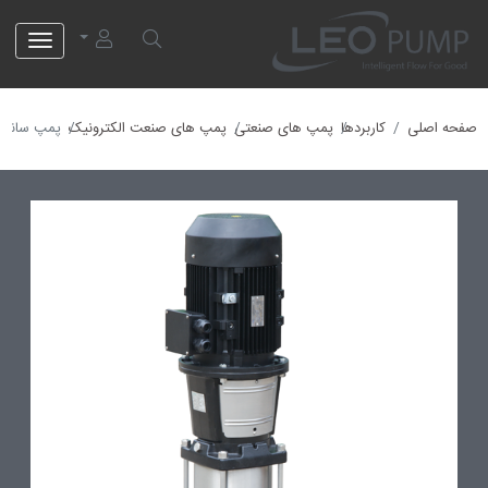
لئو پمپ
صفحه اصلی
کاربردها
پمپ های صنعتی
پمپ های صنعت الکترونیک
پمپ سانتریفیوژ