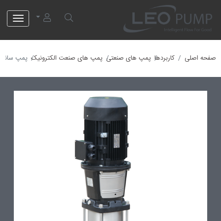
لئو پمپ
صفحه اصلی
کاربردها
پمپ های صنعتی
پمپ های صنعت الکترونیک
پمپ سانتریفیوژ