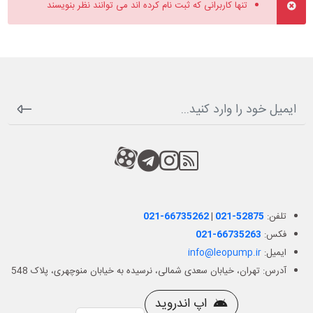
تنها کاربرانی که ثبت نام کرده اند می توانند نظر بنویسند
RSS
کانال آپارات
کانال تلگرام
کانال آپارات
تلفن:
021-52875
|
021-66735262
فکس:
021-66735263
ایمیل:
info@leopump.ir
آدرس: تهران، خیابان سعدی شمالی، نرسیده به خیابان منوچهری، پلاک 548
اپ اندروید