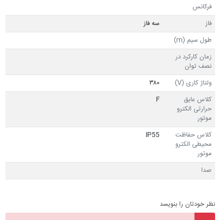
فرکانس
فاز
سه فاز
طول سیم (m)
زمان کارکرد در
نصف توان
ولتاژ کاری (V)
۳۸۰
کلاس عایق
F
حرارتی الکترو
موتور
کلاس حفاظت
IP55
محیطی الکترو
موتور
صدا
نظر خودتان را بنویسد