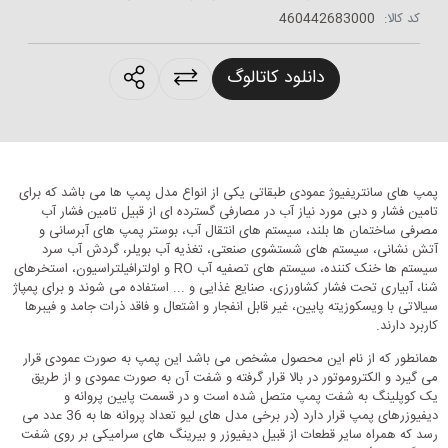
کد کالا:
460442683000
roducts.sharing
دانلود کاتالوگ
پمپ های سانتریفیوژ عمودی طبقاتی یکی از انواع مدل پمپ ها می باشد که برای
تامین فشار و دبی مورد نیاز آب در مصارفی گسترده ای از قبیل تامین فشار آب
مصرفی ساختمان ها بلند، سیستم های انتقال آب، بوستر پمپ های آبرسانی و
آتش نشانی، سیستم های شستشوی صنعتی، تغذیه آب بویلر، گردش آب سرد
سیستم ها خنک کننده، سیستم های تصفیه آب RO و اولترافیلتراسیون، استخرهای
شنا، آبیاری تحت فشار کشاورزی، صنایع غذایی و ... استفاده می شوند و برای پمپاژ
سیالاتی با ویسکوزیته پایین، غیر قابل انفجار و اشتعال و فاقد ذرات جامد و فیبرها
کاربرد دارند.
همانطور که از نام این محصول مشخص می باشد این پمپ به صورت عمودی قرار
می گیرد و الکتروموتور در بالا قرار گرفته و شفت آن به صورت عمودی و از طریق
یک کوپلینگ به شفت پمپ متصل شده است و در قسمت پایین پروانه و
دیفیوزرهای پمپ قرار دارد (در برخی مدل های لیو تعداد پروانه ها به 36 عدد می
رسد که همراه سایر قطعات از قبیل دیفیوزر و بیرینگ های سرامیکی بر روی شفت