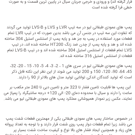
قرار گرفته اند) و ورودی و خرجی جریان سیال در پایین ترین قسمت و به صورت
خطی قرا گرفته شده است
پمپ های عمودی طبقاتی لیو در سه تیپ LVR و LVS و LVS-B تولید می گردند
که تفاوت این سه تیپ در جنس آن می باشد بدین صورت که در تیپ LVR تمام
قطعات مورد استفاده در پمپ به جز هد و پایه پمپ از استنلس استیل 304 ساخته
شده اند و هد و پایه پمپ از چدن ضد زنگ HT200 ساخته شده اند، در تیپ
LVS تمام قطعات از استنلس استیل 304 ساخته شده اند و در تیپ LVS-B تمام
قطعات از استنلس استیل 316 ساخته شده اند.
پمپ های عمودی طبقاتی لیو در سری های 1 ، 2، 3، 4، 5، 10، 15 ، 20، 32،
45، 64، 90، 120، 150 و 200 تولید می شوند از این نظر این نکته قابل ذکر
است که تولید کنندگان اندکی توانایی تولید مدل های بالاتر از 90 را دارند.
این پمپ ها قابلیت تامین فشار تا 323 متر و تامین دبی تا 240 متر مکعب بر
ساعت را دارند و سیال با محدوده دمای 20- الی 120+ درجه سانتیگراد را پمپاژ می
نمایند، عکس زیر نمودار همپوشانی عملکرد پمپ های عمودی طبقاتی لیو می باشد.
در خصوص ساختار پمپ های عمودی طبقاتی یکی از مهمترین قطعات شفت پمپ
می باشد زیرا تمام قطعات دوار پمپ روی شفت قرار دارند و با توجه به تعداد پروانه
های زیاد و همچنین ایجاد فشار های بالا نوع و کیفیت ساخت شفت بسیار پر