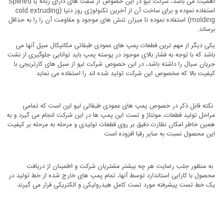
اهمیت می باشد، شرکت لیو در این خصوص از شفت های دارای زبانه یا Splined
استفاده نموده و برای ساخت آن از آخرین تکنولوژی روز دنیا (cold extruding
molding) استفاده نموده تا میزان تنش های موجود و مقاومت آن را را به حداقل
برساند.
یکی دیگر از مهم ترین قطعات پمپ های عمودی طبقاتی مکانیکال سیل آنها می
باشد که با توجه به فشار بالای موجود در پوسته پمپ باید توانایی جلوگیری از نشت
جریان سیال را داشته باشد، در این خصوص شرکت لیو از سیل های کارتریجی با
کیفیت بالا که مخصوص این شرکت تولید شده اند را استفاده می نماید
نکته قابل ذکر در خصوص پمپ های عمودی طبقاتی لیو این است که تمامی
مراحل تولید قطعات، مونتاژ و تست این پمپ ها در این شرکت انجام می گیرد و به
همین خاطر امکان نظارت دقیق بر روی قطعات تولیدی و مرحله به مرحله بر کیفیت
این محصول نسبت به سایر رقبا افزوده است
به منظور جلب رضایت هر چه بیشتر مشتریان شرکت و اطمینان از دریافت
محصول با کارایی استاندارد توسط آنها، تمام پمپ های خارج شده از خط تولید در
یک خط تست پیشرفته مورد تست کامل هیدرولیکی و الکتریکی قرار می گیرند.