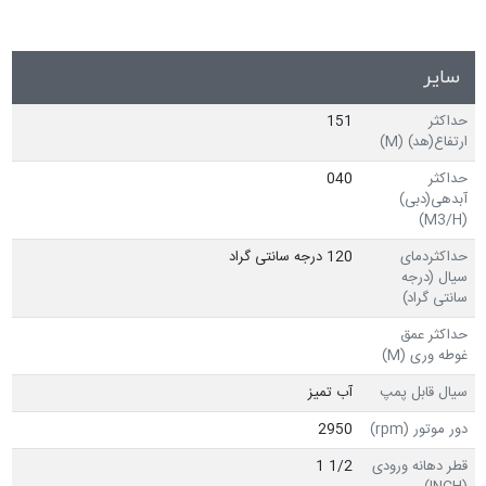
سایر
حداکثر
151
ارتفاع(هد) (M)
حداکثر
040
آبدهی(دبی)
(M3/H)
حداکثردمای
120 درجه سانتی گراد
سیال (درجه
سانتی گراد)
حداکثر عمق
غوطه وری (M)
سیال قابل پمپ
آب تمیز
دور موتور (rpm)
2950
قطر دهانه ورودی
1/2 1