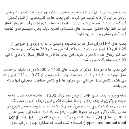
پمپ های خطی LPP لیو از جمله پمپ های سیرکولاتور می باشد که در مدل های
زیادی در این کارخانه تولید می گردند، این پمپ ها در کاربردهایی از قبیل گردش
آب گرم و سرد در سیستم های تهویه مطبوع، سیستم های انتقال آب، افزایش فشار
آب در خط لوله اصلی، سیستم های شستشو، تغذیه دیگ بخار، سیستم های تصفیه
آب، آتش نشانی و ... کاربرد دارند.
پمپ های LPP دارای مدل ها در محدوده وسیعی با اندازه ورودی و خروجی از
1.25 الی 10 اینچ می باشند و حداکثر آبدهی معادل 760 مترمکعب بر ساعت و
حداکثر ارتفاع هد 85 متر را دارند، این پمپ ها قادر به انتقال سیال با دمای 0 الی
90 درجه سانتیگراد می باشند.
این پمپ ها با دو مدل موتور با سرعت های 1450 یا 2900 دور در دقیقه بر حسب
مدل تولید می گردند و دارای محدوده توان الکتروموتور از 0.37 الی 132 کیلو وات
می باشد، کلاس عایق حرارتی این موتور ها F و کلاس حفاظت محیطی آنها IP55
می باشد.
بدنه و پروانه پمپ های LPP از چدن ضد زنگ HT200 ساخته شده است که به
جهت جلوگیری از زنگ زدگی توسط عملیات الکتروفریوز (رنگ آمیزی ضد زنگ
محصول به کمک نیروی مغناطیسی) ضد زنگ شده اند و مقاومت بسیار خوبی در
مقابل زنگ زدگی حتی در محیط هایی با رطوبت بالا دارد، شفت این پمپ ها از
استنلس استیل 304 ساخته شده و در آنها از سیل مکانیکی با طول زیاد (
Long
type mechanical seal)
استفاده شده است که عملکرد بهتری در آب بندی
دارد.