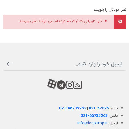
نظر خودتان را بنویسد
تنها کاربرانی که ثبت نام کرده اند می توانند نظر بنویسند
RSS
کانال آپارات
کانال تلگرام
کانال آپارات
تلفن:
021-52875
|
021-66735262
فکس:
021-66735263
ایمیل:
info@leopump.ir