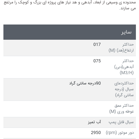
محدوده ی وسیعی از ابعاد، آبدهی و هد نیاز های پروژه ای بزرگ و کوچک را مرتفع
می سازند.
سایر
حداکثر
017
ارتفاع(هد) (M)
حداکثر
075
آبدهی(دبی)
(M3/H)
حداکثردمای
90درجه سانتی گراد
سیال (درجه
سانتی گراد)
حداکثر عمق
غوطه وری (M)
سیال قابل پمپ
آب تمیز
دور موتور (rpm)
2950