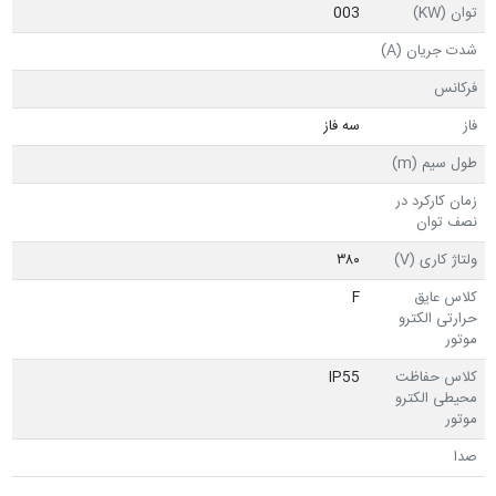
توان (KW)
003
شدت جریان (A)
فرکانس
فاز
سه فاز
طول سیم (m)
زمان کارکرد در
نصف توان
ولتاژ کاری (V)
۳۸۰
کلاس عایق
F
حرارتی الکترو
موتور
کلاس حفاظت
IP55
محیطی الکترو
موتور
صدا