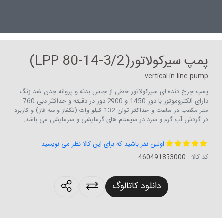
پمپ سیرکولاتور(LPP 80-14-3/2)
vertical in-line pump
پمپ چرخ دنده ای سیرکولاتور خطی از جنس بدنه و پروانه چدن ضد زنگ
دارای الکتروموتور با دور 1450 و 2900 دور در دقیقه و حداکثر دبی 760
متر مکعب در ساعت و حداکثر توان 132 کیلو وات (تکفاز و سه فاز) و کاربرد
در گردش آب گرم و سرد در سیستم های گرمایشی و سرمایشی می باشد.
اولین نفر باشید که برای این کالا نظر می نویسید
کد کالا:
460491853000
roducts.sharing
دانلود کاتالوگ