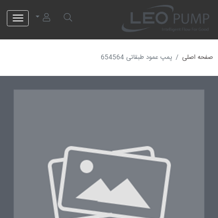
لئو پمپ
صفحه اصلی
پمپ عمود طبقاتی 654564