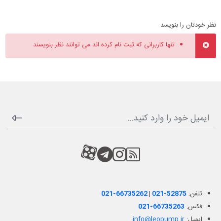
نظر خودتان را بنویسد
تنها کاربرانی که ثبت نام کرده اند می توانند نظر بنویسند
RSS
کانال آپارات
کانال تلگرام
کانال آپارات
تلفن:
021-52875
|
021-66735262
فکس:
021-66735263
ایمیل:
info@leopump.ir