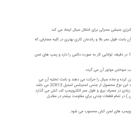
نرژی جنبشی محرکی برای انتقال سیال ایجاد می کند.
ن باعث طول عمر بالا و راندمان کاری بهتری در کلیه مصارفی که
با توجه به نوع کارکرد ، موتور به دو دسته ی پمپ های لجن کش دو پل و چهار پل تقسیم بندی می شوند. پمپ آب لجن کش چهار پل با دور موتور 1450 در دقیقه، توانایی کار به صورت دائمی را دارد و پمپ های لجن
ب سوختن موتور آن می گردد.
ش کرده و ماده سیال را حرکت می دهند و باعث تخلیه آن می
شوند. برای انتخاب یک پمپ مناسب، به کاربرد پمپ آب لجن کش و نوع چاه خود و همچنین حداکثر عمق غوطه وری توجه داشته باشید و همچنین شفت این نوع محصول از جنس استینلس استیل 2CR13 می باشد
ی زیادی در مصرف برق و طول عمر الکتروپمپ کف کش می گذارد
ی ) در تمام قطعات چدنی برای مقاومت بیشتر در مقابـل
الکتروپمپ های لجن کش محسوب می شود .