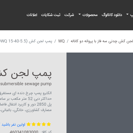
پ
دانلود کاتالوگ
محصولات
شرکت
ثبت شکایات
اعلانات
ن کش چدنی سه فاز با پروانه دو کاناله
WQ
پمپ لجن کش (50WQ 15-40-5.5)
پمپ لجن کش (15-40-5.5
submersible sewage pump
پل 2850 دور و کاربرد انتق
مصارف کشاورزی، خانگی، باغبانی، 
اولین نفر باشید 
کد کالا:
460341083000