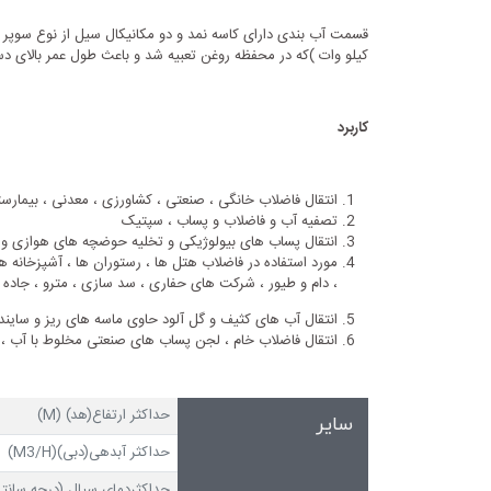
کیلو وات )که در محفظه روغن تعبیه شد و باعث طول عمر بالای 
کاربرد
انتقال فاضلاب خانگی ، صنعتی ، کشاورزی ، معدنی ، بیمارس
تصفیه آب و فاضلاب و پساب ، سپتیک
انتقال پساب های بیولوژیکی و تخلیه حوضچه های هوازی و 
مورد استفاده در فاضلاب هتل ها ، رستوران ها ، آشپزخانه ه
، دام و طیور ، شرکت های حفاری ، سد سازی ، مترو ، جاده
انتقال آب های کثیف و گل آلود حاوی ماسه های ریز و ساینده ا
انتقال فاضلاب خام ، لجن پساب های صنعتی مخلوط با آب ، 
حداکثر ارتفاع(هد) (M)
سایر
حداکثر آبدهی(دبی)(M3/H)
حداکثردمای سیال (درجه سانتی