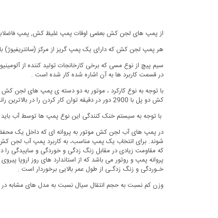
از پمپ های لجن کش بعضی اوقات پمپ غلیظ کش, پمپ فاضلابی, د
هر پمپ لجن کش که دارای یک پمپ گریز از مرکز (سانتریفیوژ) با
سیم پیچ از نوع مسی که برخی کارخانجات تولید کننده از آلومینیو
در قسمت کاربرد ها به آن اشاره شده کار شده است .
کش دو پل با 2900 دور در دقیقه توان کار کردن را در بالاترین راندمان کاری دارند.
با توجه به سیستم خنک کنندگی این نوع پمپ ها توسط آب بای
در پمپ های آب لجن کش موتور به پروانه ای که داخل یک محفظه 
که مقاومت زیادی در مقابل زنگ زدگی و خوردگی و ساییدگی را د
پروانه پمپ و روتور می باشد که از استاندارد های روز اروپا پی
خـوردگی و زنگ زدگـی از طول عمر بالایی برخوردار است .
وزن کم نسبت به حجم انتقال سیال نسبت به مدل های مشابه در ب