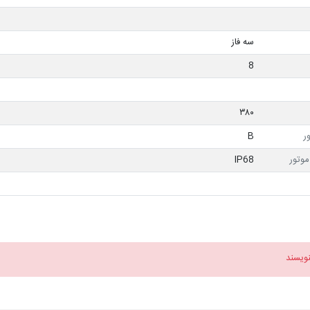
سه فاز
8
۳۸۰
ر
B
وتور
IP68
نویسند