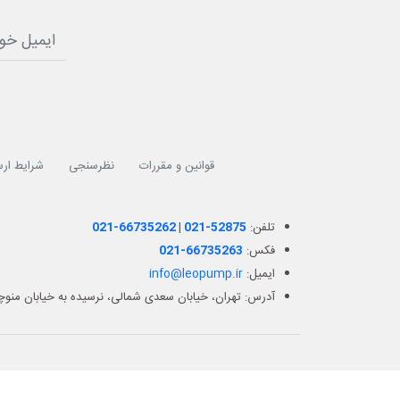
قوانین و مقررات
نظرسنجی
شرایط ارس
تلفن:
021-52875
|
021-66735262
فکس:
021-66735263
ایمیل:
info@leopump.ir
آدرس: تهران، خیابان سعدی شمالی، نرسیده به خیابان منوچهر