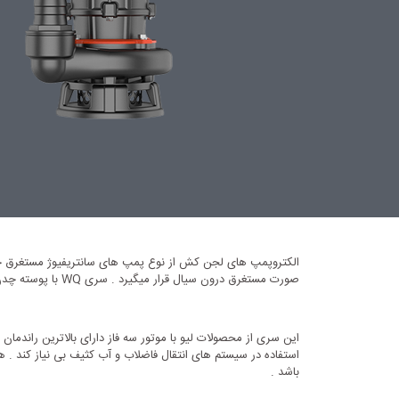
الکتروپمپ های لجن کش از نوع ­­­­­­­­­پمپ های سانتریفیوژ مستغ
صورت مستغرق درون سیال قرار میگیرد . سری WQ با پوسته چدن ضد زنگ از مقاومت و کارکرد بالایی در پروژه های صنعتی و کارخانجات شتصفیه فاضلاب برخوردار است .
این سری از محصولات لیو با موتور سه فاز دارای بالاترین راندم
استفاده در سیستم های انتقال فاضلاب و آب کثیف بی نیاز کند . همچ
باشد .