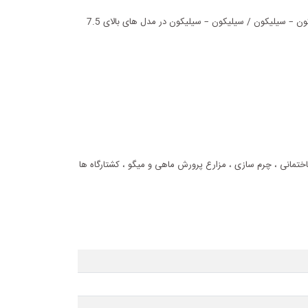
قسمت آب بندی دارای کاسه نمد و دو مکانیکال سیل از نوع سوپر متریال ( سیلیکون – سیلیکون / کربن - سرامیک در مدل های تا 7.5 کیلو وات و سیلیکون – سیلیکون / سیلیکون – سیلیکون در مدل های بالای 7.5
ساختمانی ، چرم سازی ، مزارع پرورش ماهی و میگو ، کشتارگاه ها