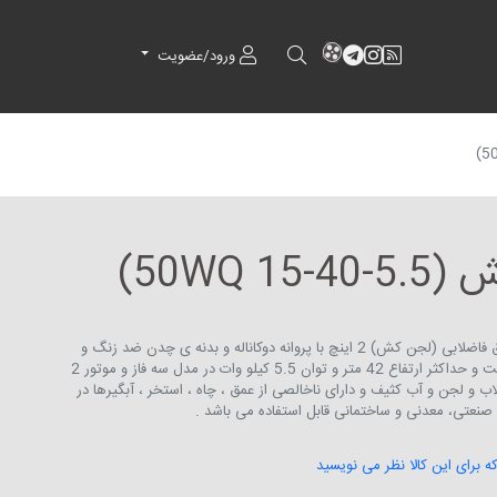
RSS
کانال آپارات
کانال تلگرام
کانال آپارات
ورود/عضویت
50WQ )
الکترو پمپ چرخ دنده ای مستغرق فاضلابی (لجن کش) 2 اینچ با پروانه دوکاناله و بدنه ی چدن ضد زنگ و
حداکثر دبی 52 متر مکعب بر ساعت و حداکثر ارتفاع 42 متر و توان 5.5 کیلو وات در مدل سه فاز و موتور 2
ال فاضلاب و لجن و آب کثیف و دارای ناخالصی از عمق ، چاه ، استخر ، آبگیرها در
صنعتی، معدنی و ساختمانی قابل استفاده می باشد .
که برای این کالا نظر می نویسید