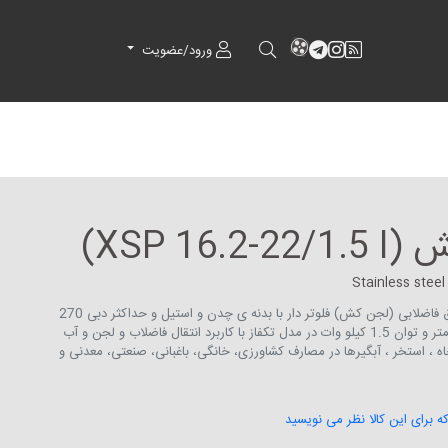
RSS
کانال آپارات
کانال تلگرام
کانال آپارات
ورود/عضویت
XSP 16)
Stainless ste
الکترو پمپ چرخ دنده ای مستغرق فاضلابی (لجن کش) فلوتر دار با بدنه ی چدن و استیل و حداکثر دبی 270
لیتر بر دقیقه و حداکثر ارتفاع 22 متر و توان 1.5 کیلو وات در مدل تکفاز با کاربرد انتقال فاضلاب و لجن و آب
اه ، استخر ، آبگیرها در مصارف کشاورزی، خانگی، باغبانی، صنعتی، معدنی و
که برای این کالا نظر می نویسید