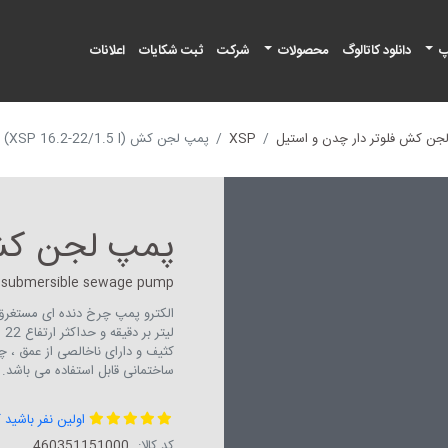
پ
دانلود کاتالوگ
محصولات
شرکت
ثبت شکایات
اعلانات
جن کش فلوتر دار چدن و استیل
XSP
پمپ لجن کش (XSP 16.2-22/1.5 I)
پمپ لجن کش (.2-22/1.5 I
el submersible sewage pump
کثیف و دارای ناخالصی از عمق ، چ
ساختمانی قابل استفاده می باشد.
اولین نفر باشید 
کد کالا:
460351151000