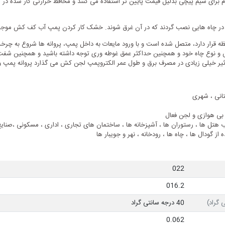
م برای سیم پیچی بدلیل قیمت پایین تر استفاده می کنند و محافظ حرارتی کار شده در آ
د در چاه هایی نصب گردند که در آن غرق شوند. خشک کار کردن پمپ آب کف کش مو
قرار دارد، متصل شده است و با ورود مایعات به داخل پمپ، پروانه ها شروع به چرخ
ش و نوع چاه خود و همچنین حداکثر عمق غوطه وری توجه داشته باشید و همچنین ش
یر خیلی زیادی در مصرف برق و طول عمر الکتروپمپ لجن کش می گذارد پروانه پمپ و رو
تانی ، شهری
بی هوازی و لجن فعال
ب هتل ها ، رستوران ها ، آشپزخانه ها ، ساختمان های تجاری ، اداری ، مسکونی ،صنا
ز گودال ها ، چاه ها ، رودخانه ، نهر و جویبار ها
022
016.2
 گراد)
40 درجه سانتی گراد
0.062