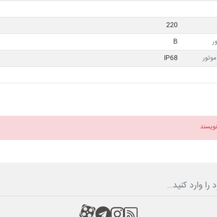
220
ر
B
وتور
IP68
نویسند
RSS
کانال آپارات
کانال تلگرام
کانال آپارات