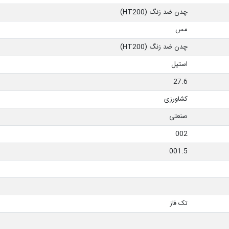
چدن ضد زنگ (HT200)
مس
چدن ضد زنگ (HT200)
استیل
27.6
کشاورزی
صنعتی
002
001.5
تک فاز