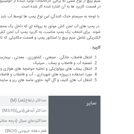
سیم پیچ از نوع مسی که برخی کارخانجات تولید کننده از آلومینیو
در قسمت کاربرد ها به آن اشاره شده کار شده است
با توجه به سیستم خنک کنندگی این نوع پمپ ها توسط آب بای
در پمپ های آب لجن کش موتور به پروانه ای که داخل یک محفظه 
شوند. برای انتخاب یک پمپ مناسب، به کاربرد پمپ آب لجن ک
الکتریکی شامل سیم پیچ یا استاتور پمپ و قسمت مکانیکی که تاث
کاربرد :
انتقال فاضلاب خانگی ، صنعتی ، کشاورزی ، معدنی ، بیمارس
تصفیه آب و فاضلاب و پساب ، سپتیک
انتقال پساب های بیولوژیکی و تخلیه حوضچه های هوازی و 
مورد استفاده درپروژه های شهرداری ، آب و فاضلاب و فاضلا
انتقال آب های کثیف و گل آلود حاوی ماسه های ریز و ساینده ا
حداکثر ارتفاع(هد) (M)
سایر
حداکثر آبدهی(دبی)(M3/H)
حداکثردمای سیال (درجه سانتی
قطر دهانه خروجی (INCH)