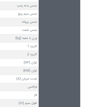
جنس بدنه پمپ
جنس سیم پیج
جنس پروانه
جنس شفت
وزن با جعبه (kg)
کاربرد 1
کاربرد 2
توان (HP)
توان (KW)
شدت جریان (A)
فرکانس
فاز
طول سیم (m)