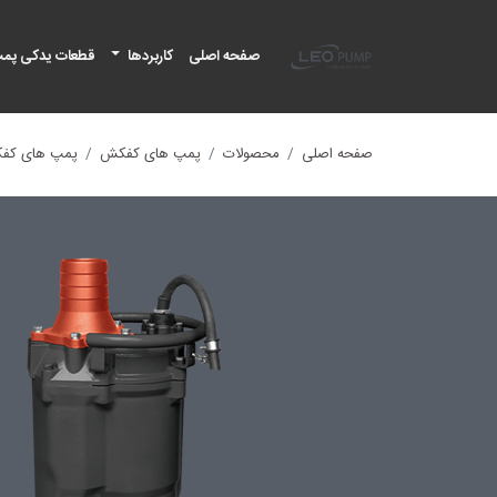
لئو پمپ
صفحه اصلی
کاربردها
قطعات یدکی پم
صفحه اصلی
محصولات
پمپ های کفکش
پمپ های کفکش