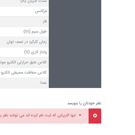
شدت جریان (A)
فرکانس
فاز
طول سیم (m)
زمان کارکرد در نصف توان
ولتاژ کاری (V)
کلاس عایق حرارتی الکترو موتو
کلاس حفاظت محیطی الکترو م
صدا
نظر خودتان را بنویسد
تنها کاربرانی که ثبت نام کرده اند می توانند نظر ب