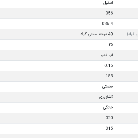
استیل
056
086.4
 گراد)
40 درجه سانتی گراد
۲۵
آب تمیز
0.15
153
صنعتی
کشاورزی
خانگی
020
015