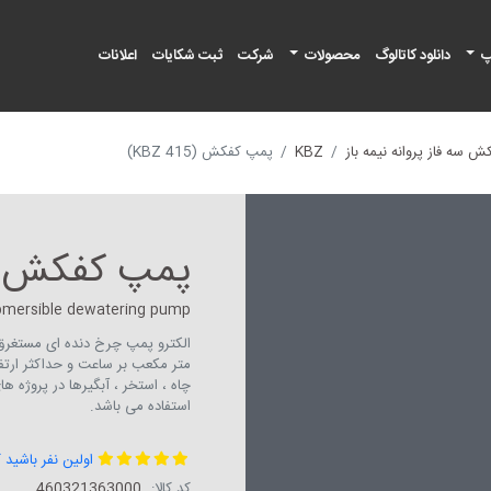
پ
دانلود کاتالوگ
محصولات
شرکت
ثبت شکایات
اعلانات
 سه فاز پروانه نیمه باز
KBZ
پمپ کفکش (KBZ 415)
پمپ کفکش (BZ 415
bmersible dewatering pump
چاه ، استخر ، آبگیرها در پروژه 
استفاده می باشد.
اولین نفر باشید 
کد کالا:
460321363000