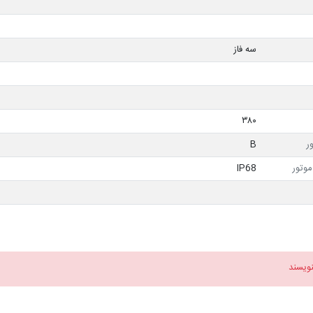
سه فاز
۳۸۰
ر
B
وتور
IP68
نویسند