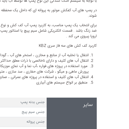
با توجه به سیستم خنک کنندگی این نوع پمپ ها توسط آب بای
در پمپ های آب کفکش موتور به پروانه ای که داخل یک محفظه قر
شوند.
برای انتخاب یک پمپ مناسب، به کاربرد پمپ آب کف کش و نوع 
ضد زنگ باشد . قسمت الکتریکی شامل سیم پیچ یا استاتور پمپ و
اروپا پیروی می کند .
کاربرد کف کش های سه فاز سری KBZ
انتقال یا تخلیه آب از منابع و مخازن ، استخر های آب ، گودال
انتقال آب های کثیف و دارای ناخالصی با ذرات معلق حداکثر تا ۱۹.۵ میلی 
مورد استفاده در پروژه های فواره ،آب نما و آب نمای موزیک
پرورش ماهی و میگو ، شرکت های حفاری ، سد سازی ، مترو
انتقال آب های کثیف و استفاده در پروژه های عمرانی ، صنایع معدنی
منطبق بر انواع سیستم های آبیاری
جنس بدنه پمپ
سایر
جنس سیم پیج
جنس پروانه