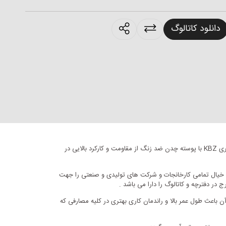
products.sharing
دانلود کاتالوگ
الکترو پمپ های کفکش از نوع ­­­­­­­­­پمپ های سانتریفیوژ جهت انتقال سیالات و تخلیه پساب ها هستند که به صورت مستغرق درون سیال قرار می گیرند . سری KBZ با پوسته چدن ضد زنگ از مقاومت و کارکرد بالایی در
اند خیال تمامی کارخانجات و شرکت های تولیدی و صنعتی را جهت
 در دفترچه و کاتالوگ را دارا می باشد .
ن باعث طول عمر بالا و راندمان کاری بهتری در کلیه مصارفی که