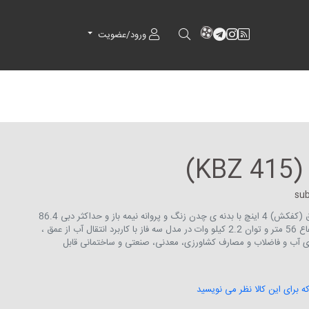
RSS
کانال آپارات
کانال تلگرام
کانال آپارات
ورود/عضویت
K)
su
الکترو پمپ چرخ دنده ای مستغرق (کفکش) 4 اینچ با بدنه ی چدن زنگ و پروانه نیمه باز و حداکثر دبی 86.4
متر مکعب بر ساعت و حداکثر ارتفاع 56 متر و توان 2.2 کیلو وات در مدل سه فاز با کاربرد انتقال آب از عمق ،
های آب و فاضلاب و مصارف کشاورزی، معدنی، صنعتی و ساختمانی قابل
که برای این کالا نظر می نویسید