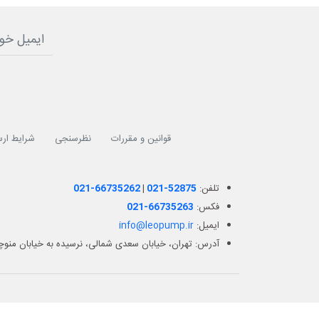
قوانین و مقررات
نظرسنجی
شرایط ارس
تلفن:
021-52875
|
021-66735262
فکس:
021-66735263
ایمیل:
info@leopump.ir
آدرس: تهران، خیابان سعدی شمالی، نرسیده به خیابان منوچهر