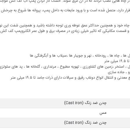
د در چاه هایی نصب گردند که در آن غرق شوند. خشک کار کردن پمپ آب کف کش موج
ار دارد، متصل شده است و با ورود مایعات به داخل پمپ، پروانه ها شروع به چرخش ک
چاه خود و همچنین حداکثر عمق غوطه وری توجه داشته باشید و همچنین شفت این نو
 قسمت مکانیکی که تاثیر خیلی زیادی در مصرف برق و طول عمر الکتروپمپ کف کش می گ
 ها ، چاه ها ، رودخانه ، نهر و جویبار ها ،سیلاب ها و آبگرفتگی ها
متر
ال ، استخر ،زمین های کشاورزی ، تهویه مطبوع ، مرغداری ، گلخانه ها ، پد های سلولزی 
 ، جاده سازی
 و انتقال انواع دوغاب رقیق و سیالات دارای ذرات جامد تا ۱۹.۵ میلی متر
چدن ضد زنگ (Cast iron)
مس
چدن ضد زنگ (Cast iron)