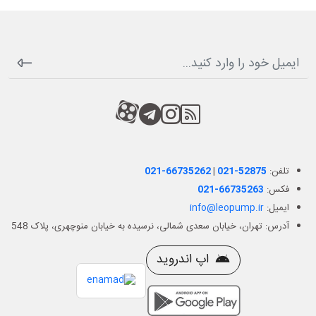
RSS
کانال آپارات
کانال تلگرام
کانال آپارات
تلفن:
021-52875
|
021-66735262
فکس:
021-66735263
ایمیل:
info@leopump.ir
آدرس: تهران، خیابان سعدی شمالی، نرسیده به خیابان منوچهری، پلاک 548
اپ اندروید