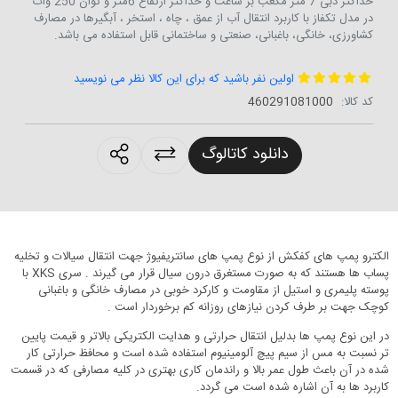
حداکثر دبی 7 متر مکعب بر ساعت و حداکثر ارتفاع 6متر و توان 250 وات
در مدل تکفاز با کاربرد انتقال آب از عمق ، چاه ، استخر ، آبگیرها در مصارف
کشاورزی، خانگی، باغبانی، صنعتی و ساختمانی قابل استفاده می باشد.
اولین نفر باشید که برای این کالا نظر می نویسید
کد کالا:
460291081000
roducts.sharing
دانلود کاتالوگ
الکترو پمپ های کفکش از نوع ­­­­­­­­­پمپ های سانتریفیوژ جهت انتقال سیالات و تخلیه
پساب ها هستند که به صورت مستغرق درون سیال قرار می گیرند . سری XKS با
پوسته پلیمری و استیل از مقاومت و کارکرد خوبی در مصارف خانگی و باغبانی
کوچک جهت بر طرف کردن نیازهای روزانه کم برخوردار است .
در این نوع پمپ ها بدلیل انتقال حرارتی و هدایت الکتریکی بالاتر و قیمت پایین
تر نسبت به مس از سیم پیچ آلومینیوم استفاده شده است و محافظ حرارتی کار
شده در آن باعث طول عمر بالا و راندمان کاری بهتری در کلیه مصارفی که در قسمت
کاربرد ها به آن اشاره شده است می گردد.