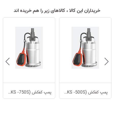
خریداران این کالا ، کالاهای زیر را هم خریده اند
پمپ کفکش (XKS -500S)
پمپ کفکش (XKS -750S)