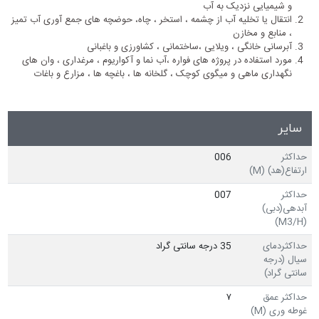
و شیمیایی نزدیک به آب
انتقال یا تخلیه آب از چشمه ، استخر ، چاه، حوضچه های جمع آوری آب تمیز
، منابع و مخازن
آبرسانی خانگی ، ویلایی ،ساختمانی ، کشاورزی و باغبانی
مورد استفاده در پروژه های فواره ،آب نما و آکواریوم ، مرغداری ، وان های
نگهداری ماهی و میگوی کوچک ، گلخانه ها ، باغچه ها ، مزارع و باغات
سایر
حداکثر
006
ارتفاع(هد) (M)
حداکثر
007
آبدهی(دبی)
(M3/H)
حداکثردمای
35 درجه سانتی گراد
سیال (درجه
سانتی گراد)
حداکثر عمق
۷
غوطه وری (M)