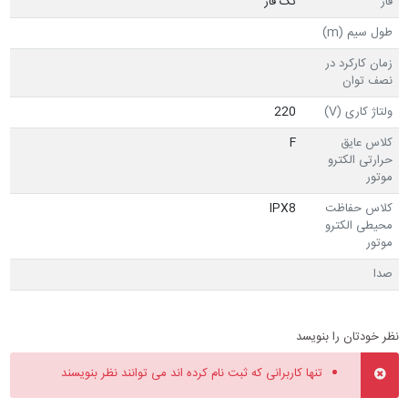
فاز
تک فاز
طول سیم (m)
زمان کارکرد در
نصف توان
ولتاژ کاری (V)
220
کلاس عایق
F
حرارتی الکترو
موتور
کلاس حفاظت
IPX8
محیطی الکترو
موتور
صدا
نظر خودتان را بنویسد
تنها کاربرانی که ثبت نام کرده اند می توانند نظر بنویسند