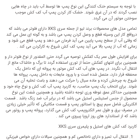
با توجه به سیستم خنک کنندگی این نوع پمپ ها توسط آب باید در چاه هایی
نصب گردند که در آن غرق شوند. خشک کار کردن پمپ آب کف کش موجب
سوختن موتور آن می گردد.
تمامی مدل های محصولات برند لیو از جمله سری XKS دارای فلوتر می باشد که
درواقع کار این وسیله قطع و وصل کردن پمپ می باشد و به گونه ای عمل می کند
که وقتی آب از سطح پمپ پایین می آید فرمان می دهد و پمپ قطع می شود و
زمانی که آب از پمپ بالا می آید پمپ کف کش شروع به کارکردن می کند .
برای افزایش طول عمر یک کفکش توصیه می گردد حتی المقدور از نوع فلوتر دار و
همچنین برای انتهای کفکش حتماً از توری استفاده گردد تا برگ و خاشاک مانع از
انتقال آب نگردد. در پمپ های آب کف کش موتور به پروانه ای که داخل یک
محفظه قرار دارد، متصل شده است و با ورود مایعات به داخل پمپ، پروانه ها
شروع به چرخش کرده و ماده سیال را حرکت می دهند و باعث تخلیه آن می
شوند. برای انتخاب یک پمپ مناسب، به کاربرد پمپ آب کف کش و نوع چاه خود و
همچنین حداکثر عمق غوطه وری توجه داشته باشید و همچنین شفت این نوع
محصول از جنس استینلس استیل می باشد که در برابر آب ضد زنگ باشد . قسمت
الکتریکی شامل سیم پیچ یا استاتور پمپ و قسمت مکانیکی که تأثیر خیلی زیادی
در مصرف برق و طول عمر الکتروپمپ کف کش می گذارد، پروانه پمپ و روتور می
باشد که از استاندارد های روز اروپا پیروی می کند .
کاربرد کف کش های استیل و پلیمری سری XKS
انتقال آب تمیز و دارای ناخالصی کم و همچنین سیالات دارای خواص فیزیکی