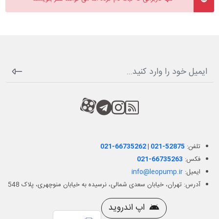
RSS
کانال آپارات
کانال تلگرام
کانال آپارات
تلفن:
021-52875
|
021-66735262
فکس:
021-66735263
ایمیل:
info@leopump.ir
آدرس: تهران، خیابان سعدی شمالی، نرسیده به خیابان منوچهری، پلاک 548
اپ اندروید