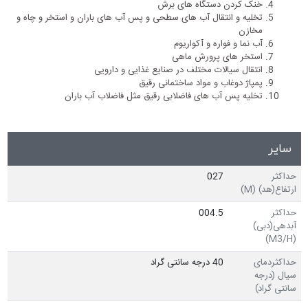
خنک کردن دستگاه های برش
تخلیه و انتقال آب های سطحی و پس آب های باران و استخر و چاه و
مخازن
آب نما و فواره و آکواریوم
استخر های پرورش ماهی
انتقال سیالات مختلف در صنایع غذایی و دارویی
پمپاژ دوغاب و مواد ساختمانی رقیق
تخلیه پس آب های فاضلابی رقیق مثل فاضلاب آب باران
سایر
حداکثر
027
ارتفاع(هد) (M)
حداکثر
004.5
آبدهی(دبی)
(M3/H)
حداکثردمای
40 درجه سانتی گراد
سیال (درجه
سانتی گراد)