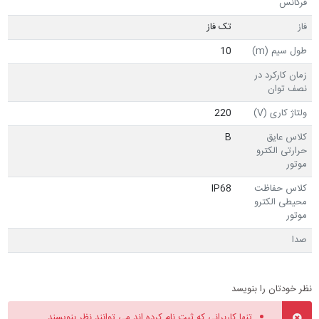
فرکانس
فاز
تک فاز
طول سیم (m)
10
زمان کارکرد در
نصف توان
ولتاژ کاری (V)
220
کلاس عایق
B
حرارتی الکترو
موتور
کلاس حفاظت
IP68
محیطی الکترو
موتور
صدا
نظر خودتان را بنویسد
تنها کاربرانی که ثبت نام کرده اند می توانند نظر بنویسند