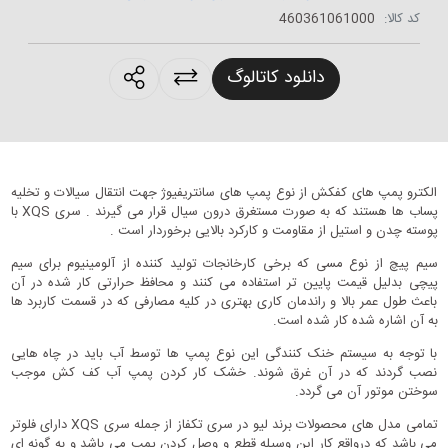
کد کالا:
460361061000
roducts.sharing
دانلود کاتالوگ
الکترو پمپ های کفکش از نوع ­­­­­­­­­پمپ های سانتریفیوژ جهت انتقال سیالات و تخلیه
پساب ها هستند که به صورت مستغرق درون سیال قرار می گیرند . سری XQS با
پوسته چدن و استیل از مقاومت و کارکرد بالایی برخوردار است .
سیم پیچ از نوع مسی که برخی کارخانجات تولید کننده از آلومینیوم برای سیم
پیچی بدلیل قیمت پایین تر استفاده می کنند و محافظ حرارتی کار شده در آن
باعث طول عمر بالا و راندمان کاری بهتری در کلیه مصارفی که در قسمت کاربرد ها
به آن اشاره شده کار شده است.
با توجه به سیستم خنک کنندگی این نوع پمپ ها توسط آب باید در چاه هایی
نصب گردند که در آن غرق شوند. خشک کار کردن پمپ آب کف کش موجب
سوختن موتور آن می گردد.
تمامی مدل های محصولات برند لیو در سری تکفاز از جمله سری XQS دارای فلوتر
می باشد که درواقع کار این وسیله قطع و وصل کردن پمپ می باشد و به گونه ای