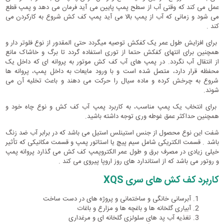
عمل می کند که وقتی آب از سطح پمپ پایین می آید فرمان می دهد و پمپ قطع
می شود و زمانی که آب از پمپ بالا می آید پمپ کف کش شروع به کارکردن می
کند .
برای افزایش طول عمر یک کفکش توصیه میگردد حتی المقدور از نوع فلوتر دار و
همچنین برای انتهای کفکش حتما از توری استفاده گردد تا برگ و خاشاک مانع
از انتقال آب نگردد. در پمپ های آب کف کش موتور به پروانه ای که داخل یک
محفظه قرار دارد، متصل شده است و با ورود مایعات به داخل پمپ، پروانه ها
شروع به چرخش کرده و ماده سیال را حرکت می دهند و باعث تخلیه آن می
شوند.
برای انتخاب یک پمپ مناسب، به کاربرد پمپ آب کف کش و نوع چاه خود و
همچنین حداکثر عمق غوطه وری توجه داشته باشید.
شفت این نوع محصول از جنس استینلس استیل می باشد که در برابر آب ضد زنگ
باشد . قسمت الکتریکی شامل سیم پیچ یا استاتور پمپ و قسمت مکانیکی که تأثیر
خیلی زیادی در مصرف برق و طول عمر الکتروپمپ کف کش می گذارد پروانه پمپ
و روتور می باشد که از استاندارد های روز اروپا پیروی می کند .
کاربرد کف کش های سری XQS
آبرسانی خانگی و ساختمانی و پروژه های در دست ساخت
آبیاری گلخانه ها و باغچه ها و مزارع و باغات
تغذیه آب پد های سلولزی گلخانه ای و مرغداری