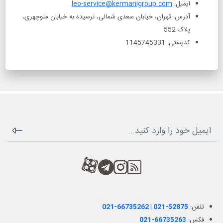
ایمیل:
leo-service@kermanigroup.com
آدرس: تهران، خیابان سعدی شمالی، نرسیده به خیابان منوچهری،
پلاک 552
کدپستی: 1145745331
RSS
کانال آپارات
کانال تلگرام
کانال آپارات
تلفن:
021-52875
|
021-66735262
فکس:
021-66735263