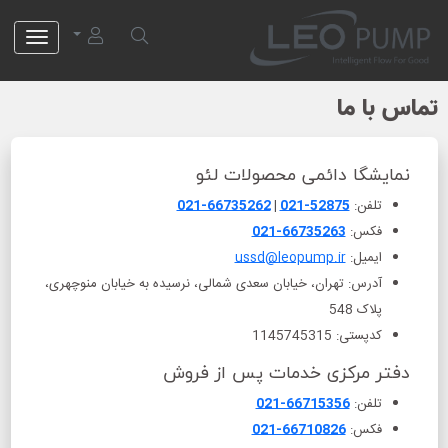
لئو پمپ
تماس با ما
نمایشگا دائمی محصولات لئو
تلفن:
021-52875
|
021-66735262
فکس:
021-66735263
ایمیل:
ussd@leopump.ir
آدرس: تهران، خیابان سعدی شمالی، نرسیده به خیابان منوچهری،
پلاک 548
کدپستی: 1145745315
دفتر مرکزی خدمات پس از فروش
تلفن:
021-66715356
فکس:
021-66710826