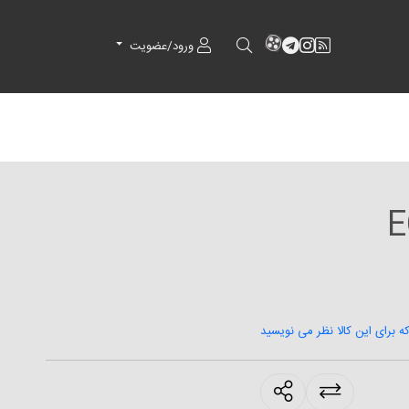
RSS
کانال آپارات
کانال تلگرام
کانال آپارات
ورود/عضویت
E
که برای این کالا نظر می نویسید
products.sharing