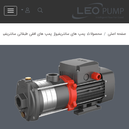
لئو پمپ
صفحه اصلی
محصولات
پمپ های سانتریفیوژ
پمپ های افقی طبقاتی سانتریفیوژ