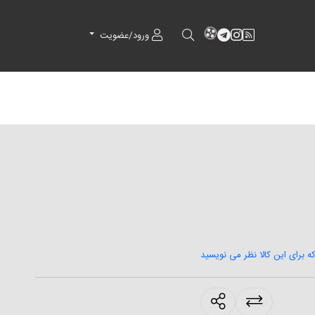
RSS
کانال آپارات
کانال تلگرام
کانال آپارات
ورود/عضویت
که برای این کالا نظر می نویسید
products.sharing