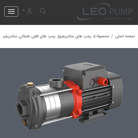
لئو پمپ
صفحه اصلی
محصولات
پمپ های سانتریفیوژ
پمپ های افقی طبقاتی سانتریفیوژ