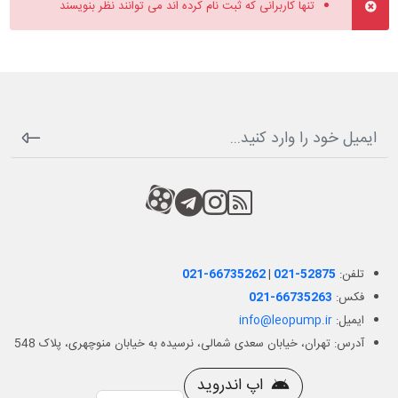
تنها کاربرانی که ثبت نام کرده اند می توانند نظر بنویسند
RSS
کانال آپارات
کانال تلگرام
کانال آپارات
تلفن:
021-52875
|
021-66735262
فکس:
021-66735263
ایمیل:
info@leopump.ir
آدرس: تهران، خیابان سعدی شمالی، نرسیده به خیابان منوچهری، پلاک 548
اپ اندروید