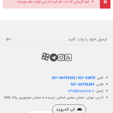
تنها کاربرانی که ثبت نام کرده اند می توانند نظر بنویسند
RSS
کانال آپارات
کانال تلگرام
کانال آپارات
تلفن:
021-52875
|
021-66735262
فکس:
021-66735263
ایمیل:
info@leopump.ir
آدرس: تهران، خیابان سعدی شمالی، نرسیده به خیابان منوچهری، پلاک 548
اپ اندروید