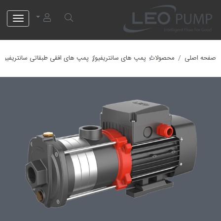
لئو پمپ
صفحه اصلی
محصولات
پمپ های سانتریفیوژ
پمپ های افقی طبقاتی سانتریفیوژ